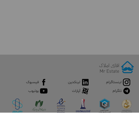
اینستاگرام
لینکدین
فیسبوک
تلگرام
آپارات
یوتیوب
اپلیکیشن آقای املاک
آقای املاک؛ گوگل صنعت ساختمان و املاک ایران سوپراپلیکیشن را