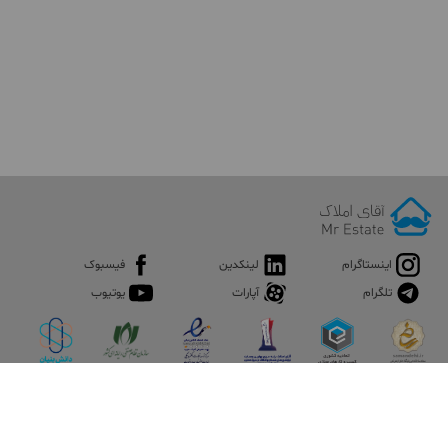
اینستاگرام
لینکدین
فیسبوک
تلگرام
آپارات
یوتیوب
اپلیکیشن آقای املاک
آقای املاک؛ گوگل صنعت ساختمان و املاک ایران سوپراپلیکیشن را