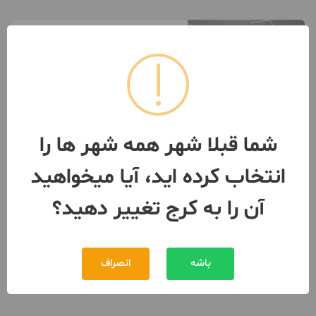
خانه ویلایی 103 متری 1 خواب
103 متر / طبقه 2 / ساخت 1395
کرج
- کیانمهر
مبلغ
1,200,000,000 تومان
093797***47
شما قبلا شهر همه شهر ها را
بیش از 12 ماه پیش
انتخاب کرده اید، آیا میخواهید
آن را به کرج تغییر دهید؟
باشه
انصراف