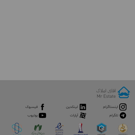
اینستاگرام
لینکدین
فیسبوک
تلگرام
آپارات
یوتیوب