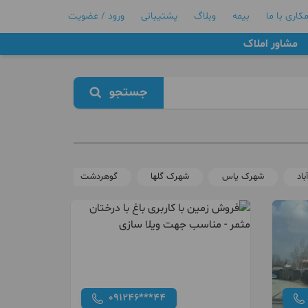
کاری با ما
بیمه
وبلاگ
پشتیبانی
ورود / عضویت
مشاور املاک
جستجو
باد
شهرک یاس
شهرک گلها
گوهردشت
مهرشهر فاز ۱و۲و۳
091246***44