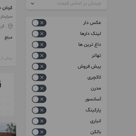
چینش بر اساس قیمت
کردان جنو
زیاد به کم
سرایدار
عکس دار
کر
کم به زیاد
لینک دارها
مبلغ
داغ ترین ها
تهاتر
بیش از 12 ماه پیش
پیش فروش
لاکچری
مدرن
آسانسور
پارکینگ
انباری
بالکن