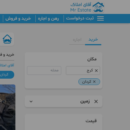
ثبت درخواست
رهن و اجاره
خرید و فروش
خرید
اجاره
خرید و ف
مکان
آقای املا
محله
کردان
کردان
زمین
آپارتمان
قیمت
برج