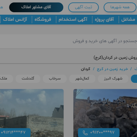
همه شهرها
ثبت آگهی
آقای مشاور املاک
هم
مشاغل
آقای پروژه
آگهی استخدام
فروشگاه
آژانس املاک
روش زمین در کردان(کرج)
ک
/
خرید زمین در کرج
/
کردان
شهرک البرز
کمال‌شهر
سرخاب
گلدشت
ملک‌آ
091214***47
091200***97