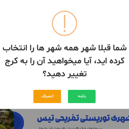
091266***94
091266***94
زمین 4000 متری کردان
شما قبلا شهر همه شهر ها را انتخاب
4000 متر / سرایداری
ج
- کردان
کرده اید، آیا میخواهید آن را به کرج
کرج
- کردان
80,000,000,000 تومان
80,000,000,000 تومان
مبلغ
تغییر دهید؟
بیش از 12 ماه پیش
باشه
انصراف