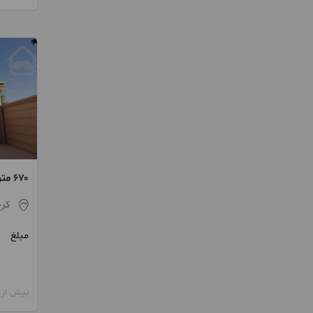
۶۷۰ 
زعفرانیه
کر
مبلغ
بیش از 12 ماه پیش