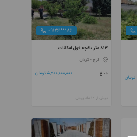
091261***86
813 متر باغچه فول امکانات
کرج
- کردان
5,500,000,000 تومان
مبلغ
بیش از 12 ماه پیش