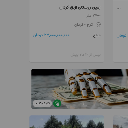
زمین روستای ازنق کردان
7700 متر
کرج
- کردان
23,000,000,000 تومان
مبلغ
بیش از 12 ماه پیش
کلیک کنید