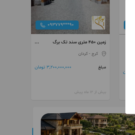
093779***90
زمین 450 متری سند تک برگ
تهراندشت
کرج
- کردان
3,200,000,000 تومان
مبلغ
بیش از 12 ماه پیش