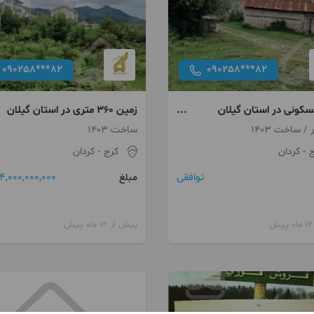
090258***82
090258***82
سکونی در استان گیلان
زمین ۳۶۰ متری در استان گیلان
ل
ساخت 1403
ج
- کردان
کرج
- کردان
توافقی
4,000,000,000 تومان
مبلغ
بیش از 12 ماه پیش