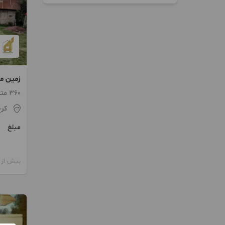
زمین م
سیاهک
360 متر / ساخت 1403
کر
مبلغ
بیش از 12 ماه پیش