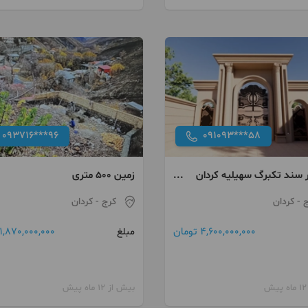
093716***96
091093***58
متر سند تکبرگ سهیلیه کردان
زمین ۵۰۰ متری
ج
- کردان
کرج
- کردان
4,600,000,000 تومان
1,870,000,000 تومان
مبلغ
بیش از 12 ماه پیش