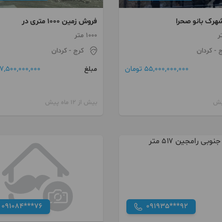
هرک بانو صحرا
فروش زمین 1000 متری در
تهراندشت حاجی آباد
1000 متر
ج
- کردان
کرج
- کردان
55,000,000,000 تومان
7,500,000,000 تومان
مبلغ
بیش از 12 ماه پیش
091084***76
091935***92