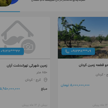
091217***42
091238***09
و قطعه زمین کردان
زمین شهرکی تهراندشت آران
850 متر
ج
- کردان
کرج
- کردان
5,000,000,000 تومان
5,950,000,000 تومان
مبلغ
بیش از 12 ماه پیش