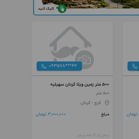
کلیک کنید
093578***42
500 متر زمین ویلا کردان سهیلیه
500 متر
کرج
- کردان
3,000,000 تومان
مبلغ
بیش از 12 ماه پیش