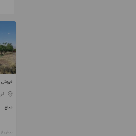
فروش د
کر
مبلغ
بیش از 12 ماه پیش