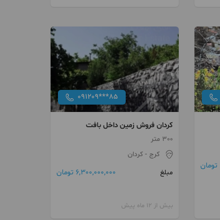
091209***85
کردان فروش زمین داخل بافت
300 متر
کرج
- کردان
6,300,000,000 تومان
مبلغ
بیش از 12 ماه پیش