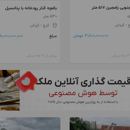
بی رامجین ۵۱۷ متر
باغچه کنار رودخانه با پتانسیل
مسکونی و تجاری
ی
530 متر
ج
- کردان
کرج
- کردان
3,800,000,000 تومان
8,000,000,000 تومان
مبلغ
بیش از 12 ماه پیش