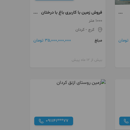
فروش زمین با کاربری باغ با درختان
مثمر - مناسب جهت ویلا سازی
1000 متر
کرج
- کردان
35,000,000,000 تومان
مبلغ
بیش از 12 ماه پیش
091141***77