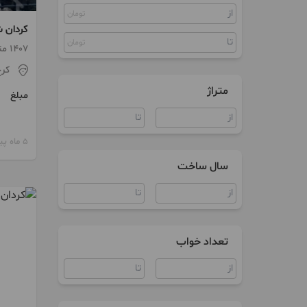
تومان
کلنگی
کردان ش
مستغلات
تومان
1407 متر
کر
زمین
متراژ
مبلغ
ویلا
مغازه
5 ماه پیش
کارگاه
سال ساخت
سوله
تعداد خواب