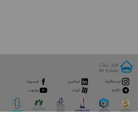
اینستاگرام
لینکدین
فیسبوک
تلگرام
آپارات
یوتیوب
اپلیکیشن آقای املاک
آقای املاک؛ گوگل صنعت ساختمان و املاک ایران سوپراپلیکیشن را