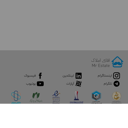
اینستاگرام
لینکدین
فیسبوک
تلگرام
آپارات
یوتیوب
اپلیکیشن آقای املاک
آقای املاک؛ گوگل صنعت ساختمان و املاک ایران سوپراپلیکیشن را