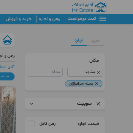
ثبت درخواست
رهن و اجاره
خرید و فروش
اجاره
خرید
رهن و اج
مکان
آقای املا
محله
محله س
محله سرافرازان
سوییت
آپارتمان
قیمت اجاره
رهن کامل
سوییت