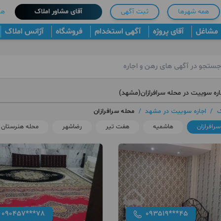
همه شهرها
ثبت آگهی
آقای مشاور املاک
هم
مشاغل
آقای پروژه
آگهی استخدام
فروشگاه
آژانس املاک
اره سوییت در محله سرافرازان(مشهد)
ک
/
اجاره سوییت در مشهد
/
محله سرافرازان
رافرازان
هاشمیه
هفت تیر
رضاشهر
محله هنرستان
090457***78
093519***45