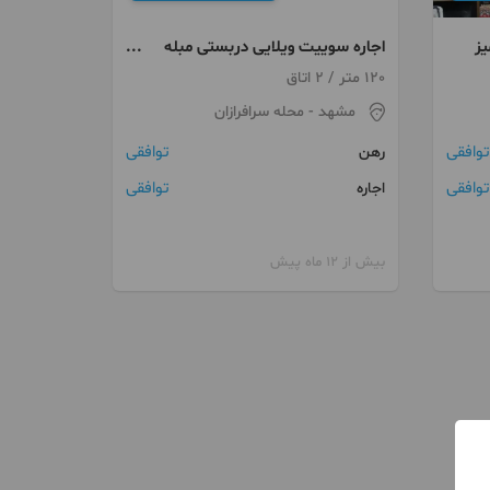
یز
اجاره سوییت ویلایی دربستی مبله
پارکینگ دار
120 متر / 2 اتاق
مشهد
- محله سرافرازان
توافقی
توافقی
رهن
توافقی
توافقی
اجاره
بیش از 12 ماه پیش