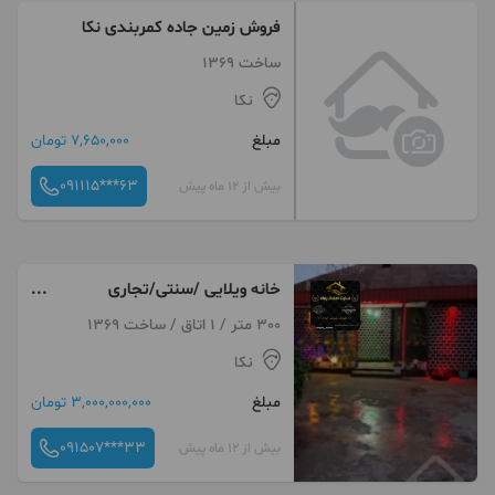
فروش زمین جاده کمربندی نکا
ساخت 1369
نکا
مبلغ
7,650,000 تومان
091115***63
بیش از 12 ماه پیش
خانه ویلایی /سنتی/تجاری
مسکونی
300 متر / 1 اتاق / ساخت 1369
نکا
مبلغ
3,000,000,000 تومان
091507***33
بیش از 12 ماه پیش