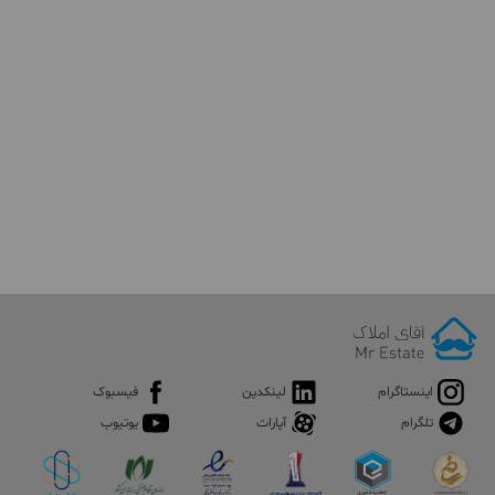
اینستاگرام
لینکدین
فیسبوک
تلگرام
آپارات
یوتیوب