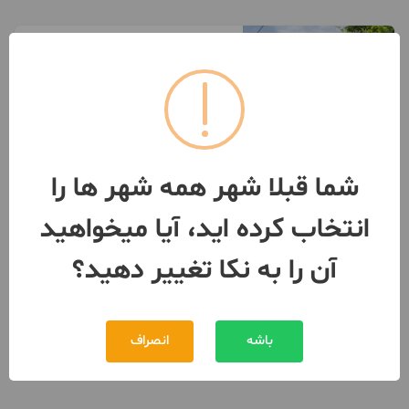
خانه ویلایی /شمال/کنارجنگل
300 متر / 2 اتاق
نکا
مبلغ
650,000,000 تومان
091507***33
شما قبلا شهر همه شهر ها را
بیش از 12 ماه پیش
انتخاب کرده اید، آیا میخواهید
آن را به نکا تغییر دهید؟
باشه
انصراف