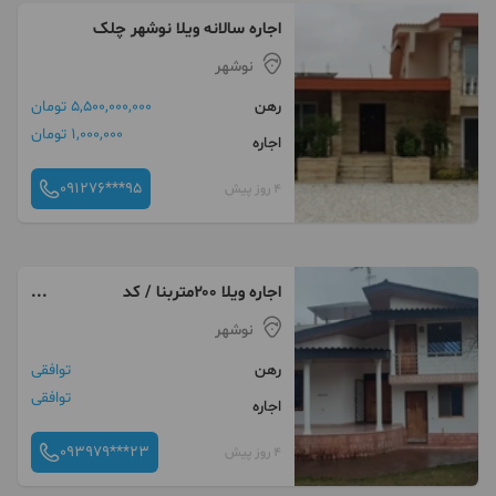
اجاره سالانه ویلا نوشهر چلک
نوشهر
رهن
5,500,000,000 تومان
1,000,000 تومان
اجاره
091276***95
4 روز پیش
اجاره ویلا ۲۰۰متربنا / کد
۴۸۹۷(سالار)
نوشهر
رهن
توافقی
توافقی
اجاره
093979***23
4 روز پیش