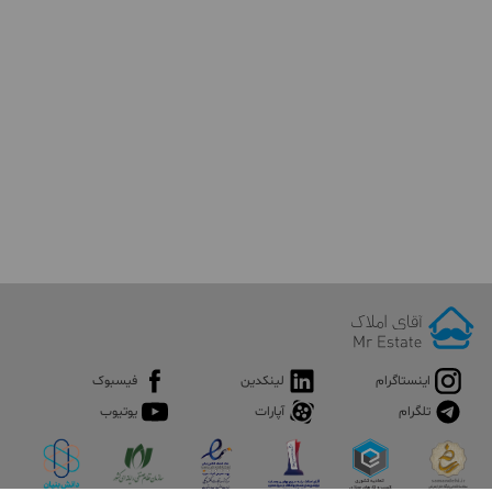
اینستاگرام
لینکدین
فیسبوک
تلگرام
آپارات
یوتیوب