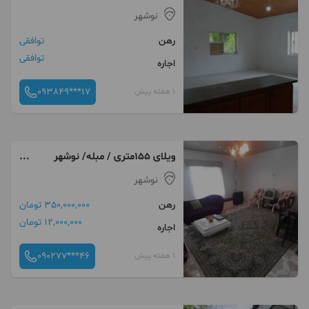
نوشهر
نوشهر
رهن
توافقی
توافقی
اجاره
093849***17
1 هفته پیش
ویلای ۱۵۵متری / مبله/ نوشهر
هلستان
نوشهر
رهن
350,000,000 تومان
12,000,000 تومان
اجاره
090277***46
1 هفته پیش