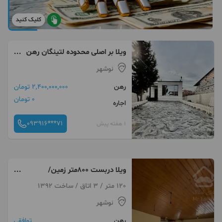
کلیک کنید
ویلا بر اصلی محدوده لتینگان رهن
و اجاره
نوشهر
رهن
2,400,000,000 تومان
0 تومان
اجاره
093916***71
1 هفته پیش
ویلا دربست ۸۰۰متر زمین/
120متری / مرکز شهر
120 متر / 3 اتاق / ساخت 1392
نوشهر
رهن
توافقی