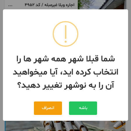
اجاره ویلا غیرمبله / کد ۴۹۵۲
(سالار)
نوشهر
رهن
500,000,000 تومان
30,000,000 تومان
اجاره
093979***23
1 هفته پیش
شما قبلا شهر همه شهر ها را
انتخاب کرده اید، آیا میخواهید
آن را به نوشهر تغییر دهید؟
باشه
انصراف