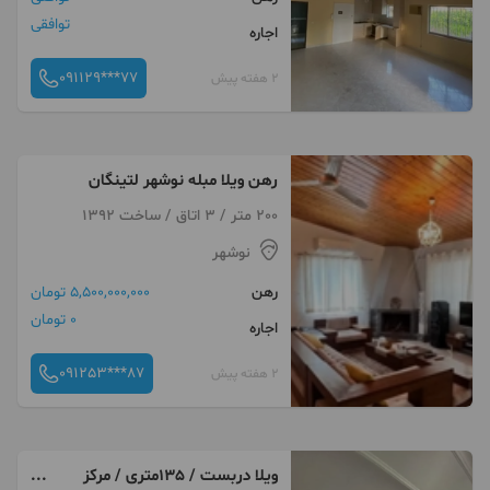
توافقی
اجاره
091129***77
2 هفته پیش
رهن ویلا مبله نوشهر لتینگان
200 متر / 3 اتاق / ساخت 1392
نوشهر
رهن
5,500,000,000 تومان
0 تومان
اجاره
091253***87
2 هفته پیش
ویلا دربست / 135متری / مرکز