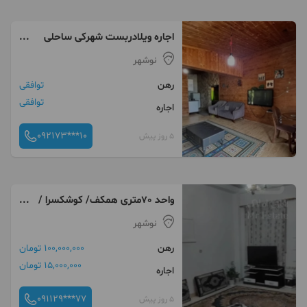
اجاره ویلادربست شهرکی ساحلی
۲۳۰ متر ۳ خواب مبل
نوشهر
رهن
توافقی
توافقی
اجاره
092173***10
5 روز پیش
واحد 70متری همکف/ کوشکسرا /
لوکیشن دنج
نوشهر
رهن
100,000,000 تومان
15,000,000 تومان
اجاره
091129***77
5 روز پیش