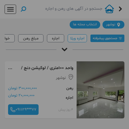
نوشهر
انتخاب محله ها
اجاره ویلا
اجاره
مبلغ رهن
خواب
جستجوی پیشرفته
رهن و اجاره ویلا در نوشهر
آقای املاک
/
اجاره ویلا در نوشهر
واحد 100متری / لوکیشن دنج /
لتینگان
قیمت
داغ ترین ها
لینک دار ها
نوشهر
رهن
300,000,000 تومان
20,000,000 تومان
اجاره
091129***77
4 روز پیش