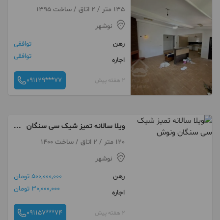
شهر
135 متر / 2 اتاق / ساخت 1395
نوشهر
رهن
توافقی
توافقی
اجاره
091129***77
2 هفته پیش
ویلا سالانه تمیز شیک سی سنگان
ونوش
120 متر / 2 اتاق / ساخت 1400
نوشهر
رهن
500,000,000 تومان
30,000,000 تومان
اجاره
091157***74
2 هفته پیش