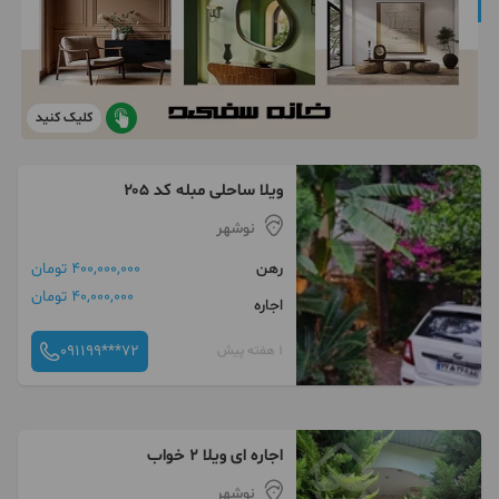
کلیک کنید
ویلا ساحلی مبله کد ۲۰۵
نوشهر
رهن
400,000,000 تومان
40,000,000 تومان
اجاره
091199***72
1 هفته پیش
اجاره ای ویلا ۲ خواب
نوشهر