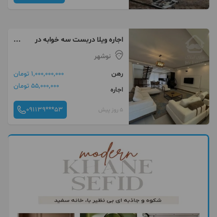
اجاره ویلا دربست سه خوابه در
نوشهر
نوشهر
رهن
1,000,000,000 تومان
55,000,000 تومان
اجاره
091139***53
5 روز پیش