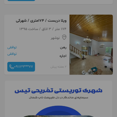
ویلا دربست / 174متری / شهرکی
174 متر / 3 اتاق / ساخت 1395
نوشهر
رهن
توافقی
توافقی
اجاره
091129***77
2 هفته پیش