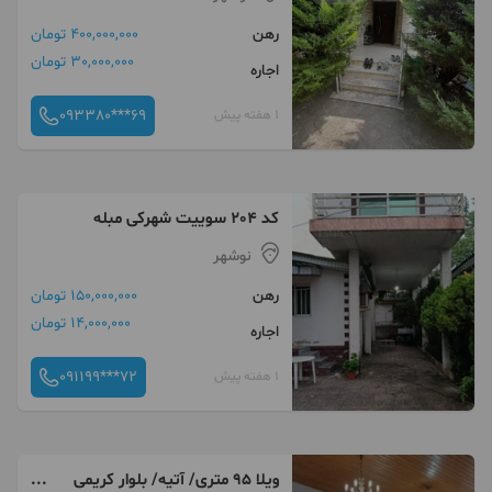
رهن
400,000,000 تومان
30,000,000 تومان
اجاره
093380***69
1 هفته پیش
کد 204 سوییت شهرکی مبله
نوشهر
رهن
150,000,000 تومان
14,000,000 تومان
اجاره
091199***72
1 هفته پیش
ویلا ۹۵ متری/ آتیه/ بلوار کریمی