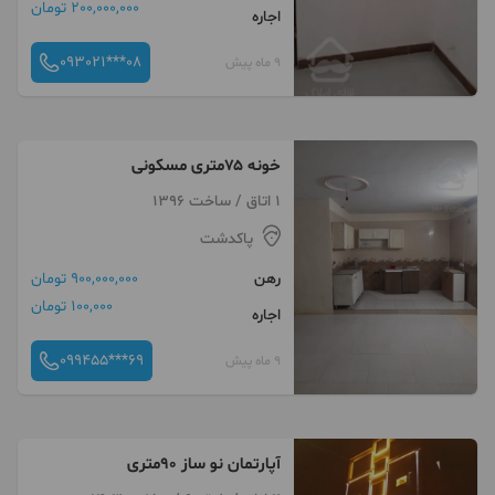
200,000,000 تومان
اجاره
093021***08
9 ماه پیش
خونه ۷۵متری مسکونی
1 اتاق / ساخت 1396
پاکدشت
رهن
900,000,000 تومان
100,000 تومان
اجاره
099455***69
9 ماه پیش
آپارتمان نو ساز ۹۰متری