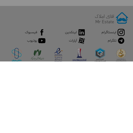
اینستاگرام
لینکدین
فیسبوک
تلگرام
آپارات
یوتیوب
اپلیکیشن آقای املاک
آقای املاک؛ گوگل صنعت ساختمان و املاک ایران سوپراپلیکیشن را
نصب کنید و هر آنچه در بازار ملک نیاز دارید، یکجا در اختیار داشته
باشید.