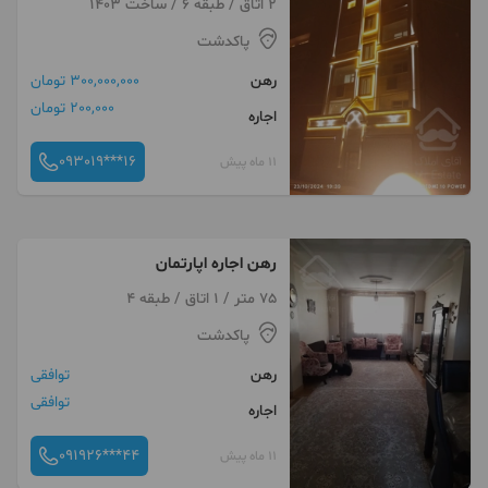
2 اتاق / طبقه 6 / ساخت 1403
پاکدشت
رهن
300,000,000 تومان
200,000 تومان
اجاره
093019***16
11 ماه پیش
رهن اجاره اپارتمان
75 متر / 1 اتاق / طبقه 4
پاکدشت
رهن
توافقی
توافقی
اجاره
091926***44
11 ماه پیش