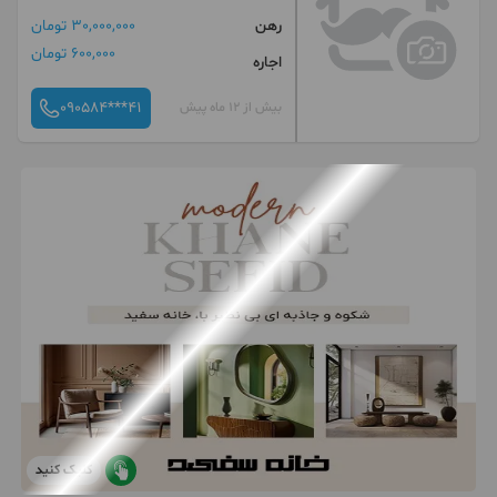
رهن
30,000,000 تومان
600,000 تومان
اجاره
090584***41
بیش از 12 ماه پیش
کلیک کنید