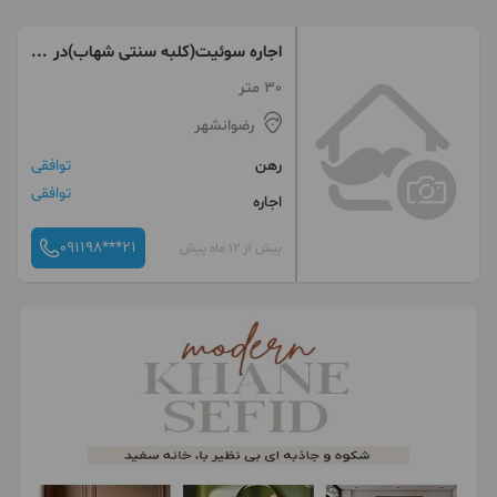
اجاره سوئیت(کلبه سنتی شهاب)در
رضوانشهر
30 متر
رضوانشهر
رهن
توافقی
توافقی
اجاره
091198***21
بیش از 12 ماه پیش