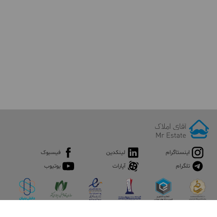
اینستاگرام
لینکدین
فیسبوک
تلگرام
آپارات
یوتیوب
اپلیکیشن آقای املاک