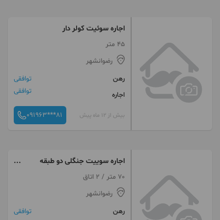
اجاره سوئیت کولر دار
45 متر
رضوانشهر
رهن
توافقی
توافقی
اجاره
091963***81
بیش از 12 ماه پیش
اجاره سوییت جنگلی دو طبقه
نوساز
70 متر / 2 اتاق
رضوانشهر
رهن
توافقی