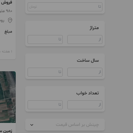
فروش زم
زمین
تومان
ساخت آ
980 متر
ویلا
رو
متراژ
مغازه
مبلغ
کارگاه
1 هفته پیش
انبار
سال ساخت
سوله
تعداد خواب
چینش بر اساس قیمت
زمین سن