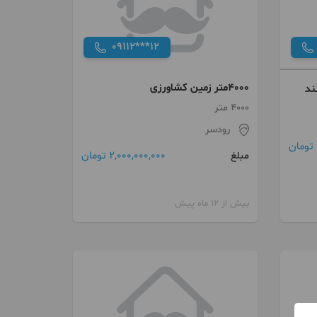
09112***12
4000متر زمین کشاورزی
4000 متر
رودسر
2,000,000,000 تومان
مبلغ
بیش از 12 ماه پیش