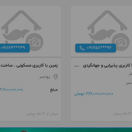
091174***39
091258***92
 کاربری پذیرایی و جهانگردی
زمین با کاربری مسکونی . ساخت
مجتمع خدماتی
ویلا و آپارتمان . ساحلی . کوهپایه
رودسر
دسر
2,600,000,000 تومان
مبلغ
266,000,000,000 تومان
بیش از 12 ماه پیش