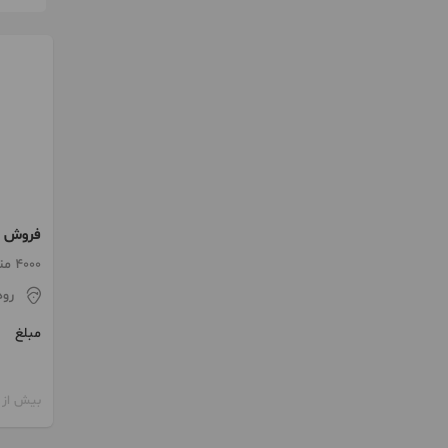
فروش ز
4000 متر
رو
مبلغ
بیش از 12 ماه پیش