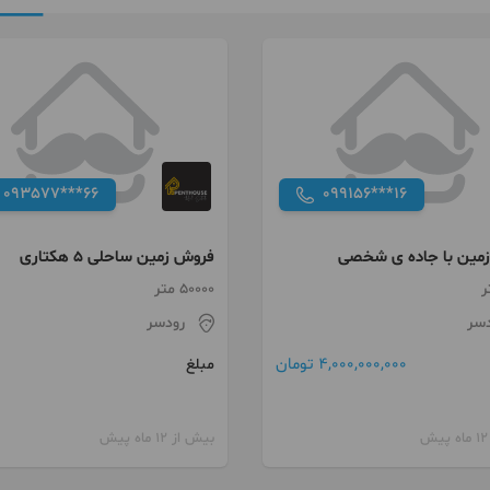
093577***66
099156***16
مین با جاده ی شخصی
فروش زمین ساحلی 5 هکتاری
منساب گردشگری و مجنمع مسکو
50000 متر
رودسر
دسر
رودسر
4,000,000,000 تومان
مبلغ
بیش از 12 ماه پیش