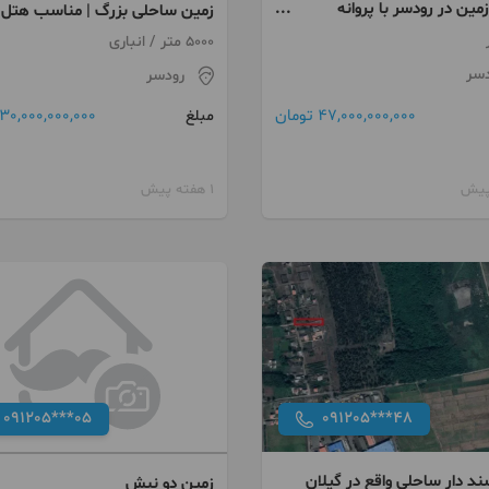
ین در رودسر با پروانه
زمین ساحلی بزرگ | مناسب هتل،
ماده
ویلا و گردشگری
5000 متر / انباری
دسر
رودسر
47,000,000,000 تومان
30,000,000,000 تومان
مبلغ
1 هفته پیش
091205***05
091205***48
د دار ساحلی واقع در گیلان
زمین دو نبش