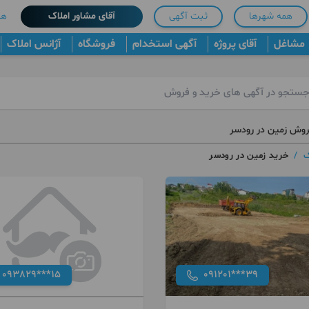
همه شهرها
ثبت آگهی
آقای مشاور املاک
هم
مشاغل
آقای پروژه
آگهی استخدام
فروشگاه
آژانس املاک
روش زمین در رودسر
ک
/
خرید زمین در رودسر
093829***15
091201***39