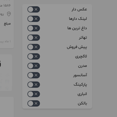
زیاد به کم
1586 متر
عکس دار
رو
کم به زیاد
لینک دارها
مبلغ
داغ ترین ها
تهاتر
1 ماه پیش
پیش فروش
لاکچری
مدرن
آسانسور
پارکینگ
انباری
بالکن