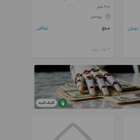
فوق العاده
600 متر
رودسر
توافقی
مبلغ
3 ماه پیش
کلیک کنید