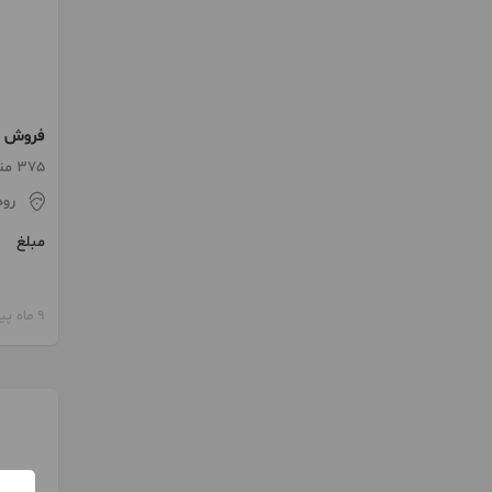
فروش ز
کلنگی 
375 متر / 2 اتاق / ساخت 1385
رو
مبلغ
9 ماه پیش