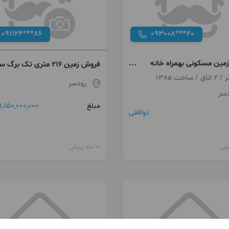
091124***86
093008***40
مین مسکونی بهمراه خانه
فروش زمین ۲۱۶ متری تک برگ سند
قابل ساخت
رودسر
دسر
1,150,000,000 تومان
مبلغ
توافقی
10 ماه پیش