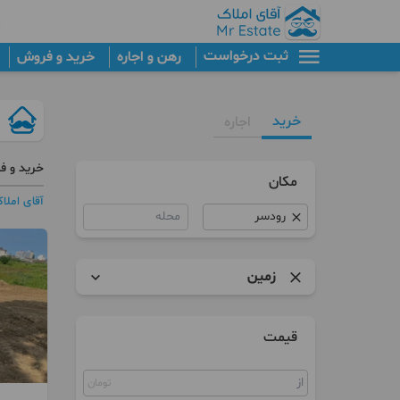
ثبت درخواست
رهن و اجاره
خرید و فروش
خرید
اجاره
خرید و ف
مکان
آقای املا
محله
زمین
آپارتمان
قیمت
پنت هاوس
تومان
کلنگی