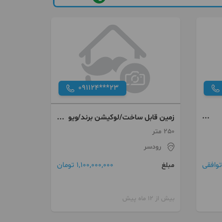
091124***23
زمین قابل ساخت/لوکیشن برند/ویو
نی
جنگل/نزدیک دریا
250 متر
رودسر
توافقی
1,100,000,000 تومان
مبلغ
بیش از 12 ماه پیش