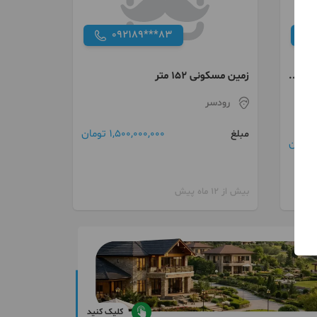
092189***83
زمین مسکونی ۱۵۲ متر
رودسر
1,500,000,000 تومان
مبلغ
بیش از 12 ماه پیش
کلیک کنید