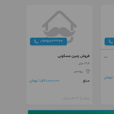
093577***22
فروش زمین مسکونی
218 متر
رودسر
1,520,000,000 تومان
مبلغ
بیش از 12 ماه پیش