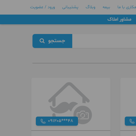
کاری با ما
بیمه
وبلاگ
پشتیبانی
ورود / عضویت
مشاور املاک
جستجو
091205***48