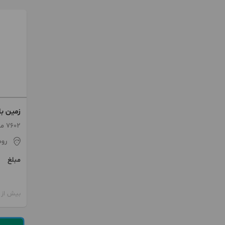
زمین با
مناسب 
7602 متر
رو
مبلغ
بیش از 12 ماه پیش