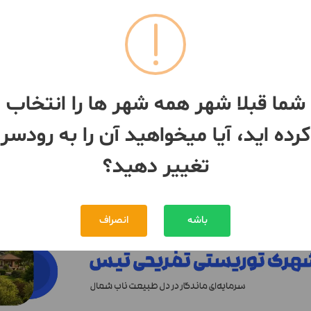
091182***30
091252***53
مین ساحلی سند دار
فروش زمین سند دار با کاربری
مسکونی
3000 متر
شما قبلا شهر همه شهر ها را انتخاب
دسر
رودسر
کرده اید، آیا میخواهید آن را به رودسر
17,000,000,000 تومان
24,000,000,000 تومان
مبلغ
تغییر دهید؟
بیش از 12 ماه پیش
باشه
انصراف