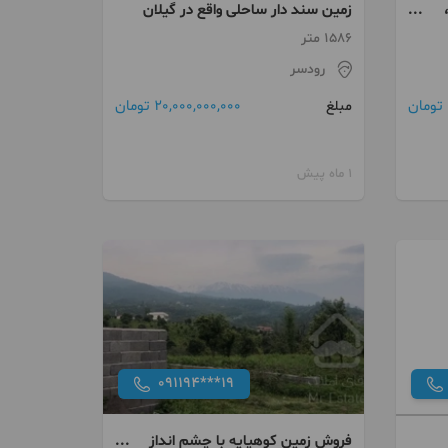
زمین سند دار ساحلی واقع در گیلان
1586 متر
رودسر
20,000,000,000 تومان
مبلغ
1 ماه پیش
091194***19
فروش زمین کوهپایه با چشم انداز