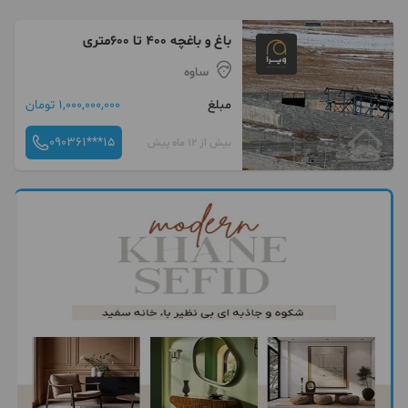
باغ و باغچه ۴۰۰ تا ۶۰۰متری
ساوه
مبلغ
1,000,000,000 تومان
090361***15
بیش از 12 ماه پیش