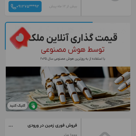
091275***92
بیش از 12 ماه پیش
کلیک کنید
فروش فوری زمین در ورودی
روستای بند چای
1000 متر