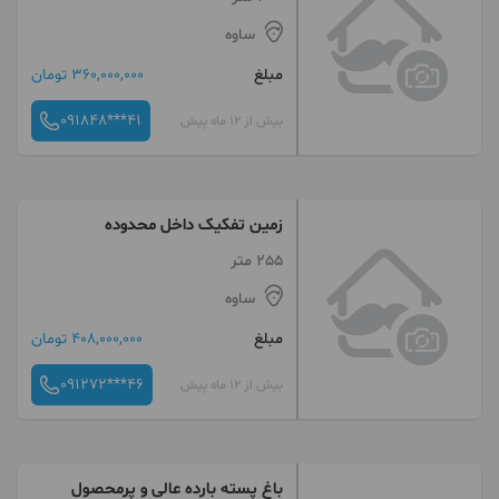
ساوه
مبلغ
360,000,000 تومان
091848***41
بیش از 12 ماه پیش
زمین تفکیک داخل محدوده
255 متر
ساوه
مبلغ
408,000,000 تومان
091272***46
بیش از 12 ماه پیش
باغ پسته بارده عالی و پرمحصول