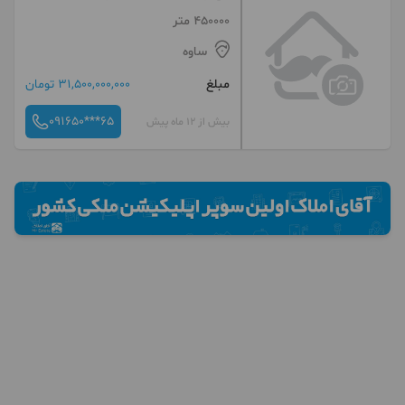
450000 متر
ساوه
مبلغ
31,500,000,000 تومان
091650***65
بیش از 12 ماه پیش