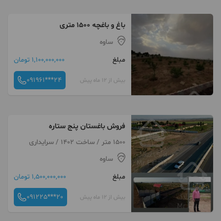
باغ و باغچه ۱۵۰۰ متری
ساوه
مبلغ
1,100,000,000 تومان
091961***24
بیش از 12 ماه پیش
فروش باغستان پنج ستاره
1500 متر / ساخت 1402 / سرایداری
ساوه
مبلغ
1,500,000,000 تومان
091225***20
بیش از 12 ماه پیش