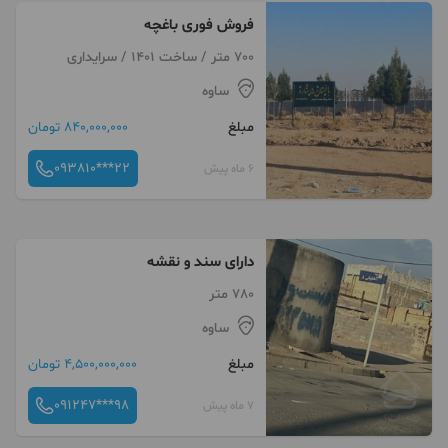
فروش فوری باغچه
700 متر / ساخت 1401 / سرایداری
ساوه
مبلغ
840,000,000 تومان
093810***22
6 ماه پیش
دارای سند و نقشه
780 متر
ساوه
مبلغ
4,500,000,000 تومان
091247***98
7 ماه پیش