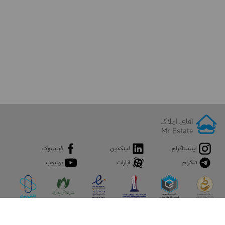
اینستاگرام
لینکدین
فیسبوک
تلگرام
آپارات
یوتیوب
اپلیکیشن آقای املاک