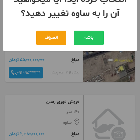
آن را به ساوه تغییر دهید؟
۲۲۰۰متری زمین ساوه
باشه
انصراف
ساخت 1401
ساوه
مبلغ
55,000,000,000 تومان
091995***34
بیش از 12 ماه پیش
فروش فوری زمین
140 متر
ساوه
مبلغ
2,380,000,000 تومان