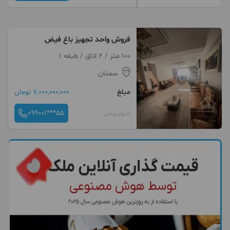
فروش واحد تجهیز باغ فیض
100 متر / 2 اتاق / طبقه 1
سمنان
مبلغ
7,000,000,000 تومان
099001***55
5 روز پیش