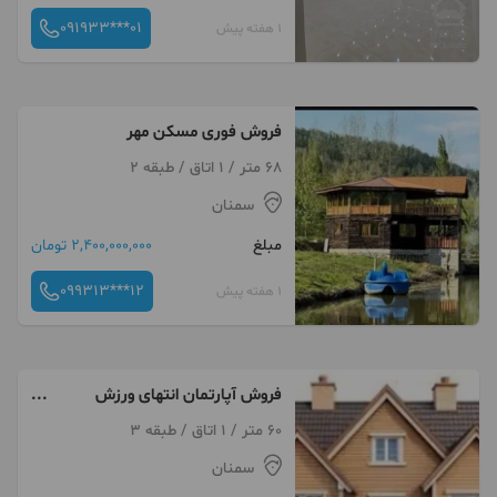
091933***01
1 هفته پیش
فروش فوری مسکن مهر
68 متر / 1 اتاق / طبقه 2
سمنان
مبلغ
2,400,000,000 تومان
099313***12
1 هفته پیش
فروش آپارتمان انتهای ورزش
الغدیر
60 متر / 1 اتاق / طبقه 3
سمنان