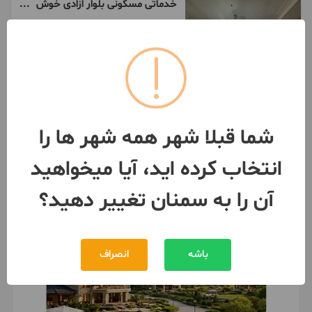
خدماتی مسکونی بلوار ازادی خوش
نقشه*خانه رنگی*
110 متر / 2 اتاق / طبقه 1
سمنان
مبلغ
7,100,000,000 تومان
091273***80
1 هفته پیش
شما قبلا شهر همه شهر ها را
انتخاب کرده اید، آیا میخواهید
آن را به سمنان تغییر دهید؟
باشه
انصراف