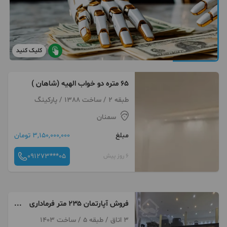
کلیک کنید
۶۵ متره دو خواب الهیه (شاهان )
طبقه 2 / ساخت 1388 / پارکینگ
سمنان
مبلغ
3,150,000,000 تومان
091273***05
6 روز پیش
فروش آپارتمان ۲۳۵ متر فرماداری
قدیم
3 اتاق / طبقه 5 / ساخت 1403