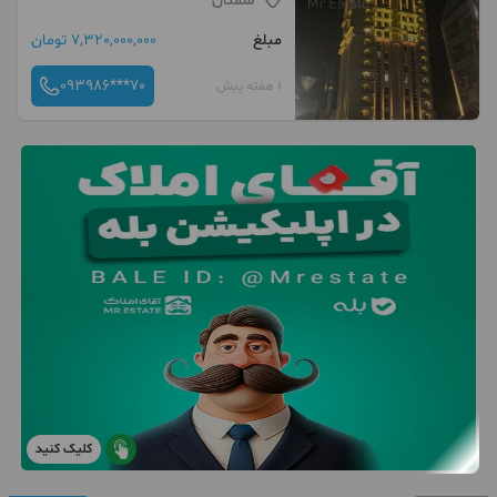
سمنان
مبلغ
7,320,000,000 تومان
093986***70
1 هفته پیش
کلیک کنید