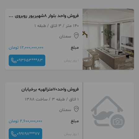
فروش واحد بلوار ۸شهیریور روبروی
مسجد المهدی
140 متر / 3 اتاق / طبقه 1
سمنان
مبلغ
12,000,000,000 تومان
093653***83
1 روز پیش
فروش واحد۷۰مترالهیه برخیابان
1 اتاق / طبقه 3 / ساخت 1388
سمنان
مبلغ
2,600,000,000 تومان
099198***77
1 روز پیش