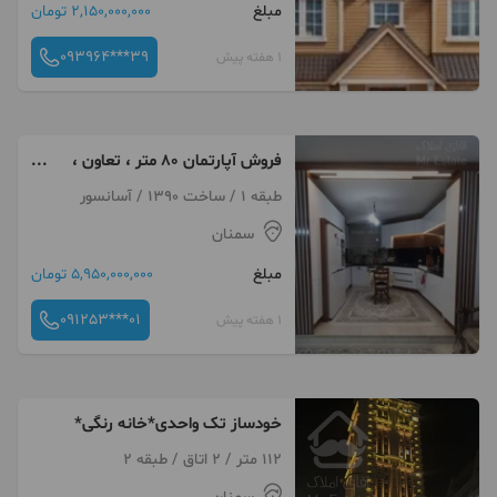
مبلغ
2,150,000,000 تومان
093964***39
1 هفته پیش
فروش آپارتمان ۸۰ متر ،‌ تعاون ،
دوخواب ، فول شیک
طبقه 1 / ساخت 1390 / آسانسور
سمنان
مبلغ
5,950,000,000 تومان
091253***01
1 هفته پیش
خودساز تک واحدی*خانه رنگی*
112 متر / 2 اتاق / طبقه 2