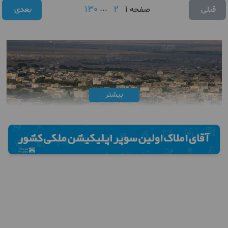
130
...
2
1
قبلی
صفحه
بعدی
بیشتر
خرید آپارتمان در سمنان
نیز همانند سایر شهرهای کشور خواهان خود را
دارد. افرادی که به دنبال سرمایه گذاری و یا خرید آپارتمان در سمنان
هستند پیش از هر چیز باید اطلاعات کاربردی از این شهر بدانند به
عنوان مثال باید بدانند که این شهر دارای کویر، جنگل و کوهستان بوده
و به لحاظ شرایط آب و هوایی بسیار متنوع می باشد. شهر
سمنان همانند سایر استان های کشور دارای جاذبه های گردشگری،
تاریخی و طبیعی بسیار متنوعی است. این استان با استان هایی از جمله