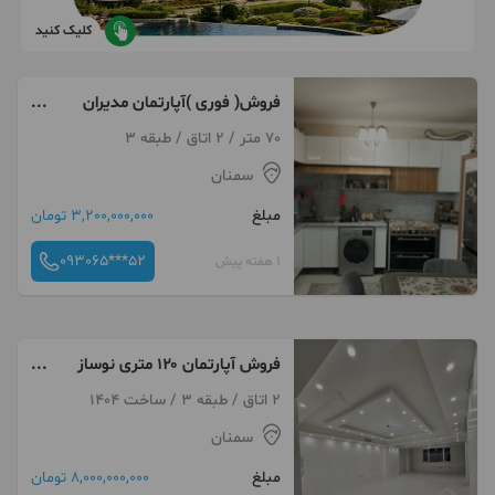
کلیک کنید
فروش( فوری )آپارتمان مدیران
اصلی
70 متر / 2 اتاق / طبقه 3
سمنان
مبلغ
3,200,000,000 تومان
093065***52
1 هفته پیش
فروش آپارتمان ۱۲۰ متری نوساز
گلستان
2 اتاق / طبقه 3 / ساخت 1404
سمنان
مبلغ
8,000,000,000 تومان