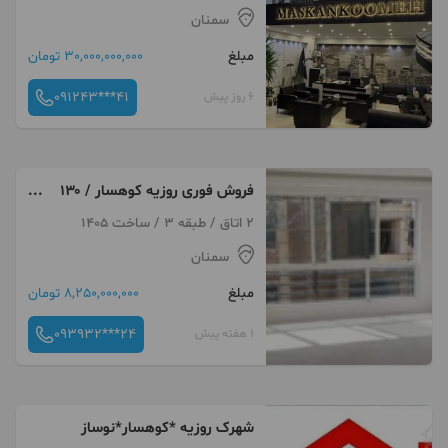
سمنان
مبلغ
30,000,000,000 تومان
091243***41
6 روز پیش
فروش فوری روزیه کوهسار / ۱۳۰
متر / خوش نقشه/مالکم
2 اتاق / طبقه 3 / ساخت 1405
سمنان
مبلغ
8,250,000,000 تومان
093932***24
1 هفته پیش
شهرک روزیه *کوهسار*نوساز