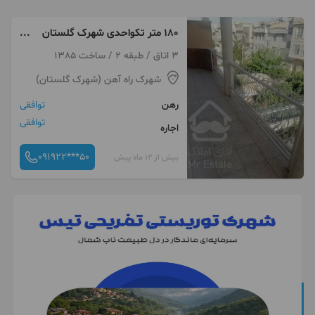
۱۸۰ متر تکواحدی شهرک گلستان
هاشم زاده سروستان
3 اتاق / طبقه 2 / ساخت 1385
شهرک راه آهن (شهرک گلستان)
رهن
توافقی
توافقی
اجاره
091922***50
بیش از 12 ماه پیش