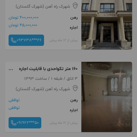
شهرک راه آهن (شهرک گلستان)
رهن
400,000,000 تومان
45,000,000 تومان
اجاره
093738***26
بیش از 12 ماه پیش
۱۶۰ متر تکواحدی با قابلیت اجاره
واحد همکف حیاط دار
3 اتاق / طبقه 1 / ساخت 1393
شهرک راه آهن (شهرک گلستان)
رهن
توافقی
توافقی
اجاره
091922***50
بیش از 12 ماه پیش