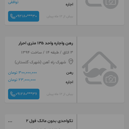
توافقی
اجاره
092180***30
بیش از 12 ماه پیش
رهن واجاره واحد ۱۳۵ متری احرار
3 اتاق / طبقه 14 / ساخت 1394
شهرک راه آهن (شهرک گلستان)
رهن
300,000,000 تومان
23,000,000 تومان
اجاره
091280***36
بیش از 12 ماه پیش
تکواحدی بدون مالک فول ۲
پارکینگ