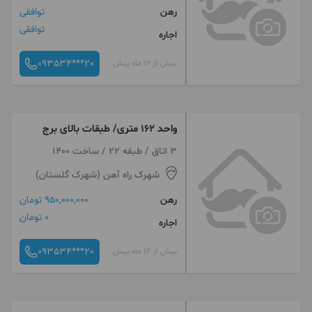
رهن
توافقی
توافقی
اجاره
093534***20
بیش از 12 ماه پیش
واحد ۱۶۲ متری/ طبقات بالای برج
3 اتاق / طبقه 22 / ساخت 1400
شهرک راه آهن (شهرک گلستان)
رهن
950,000,000 تومان
0 تومان
اجاره
093534***20
بیش از 12 ماه پیش