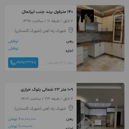
۱۴۰ مترفول برند جنب ایرانمال
2 اتاق / طبقه 11 / ساخت 1398
شهرک راه آهن (شهرک گلستان)
رهن
توافقی
توافقی
اجاره
091971***67
بیش از 12 ماه پیش
۱۰۹ متر ۲۳ شمالی بلوک خرازی
2 اتاق / طبقه 23 / ساخت 1402
شهرک راه آهن (شهرک گلستان)
رهن
600,000,000 تومان
6,000,000 تومان
اجاره