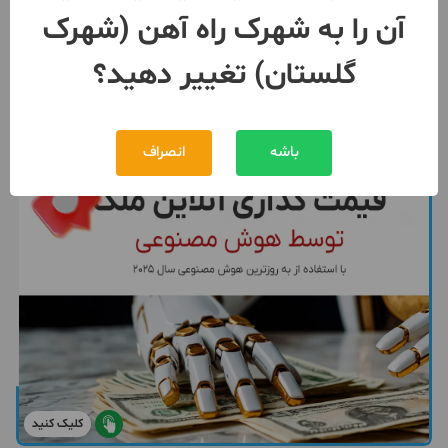
آن را به شهرک راه آهن (شهرک
رهن
توافقی
توافقی
اجاره
گلستان) تغییر دهید؟
091922***50
بیش از 12 ماه پیش
باشه
انصراف
کلیک کنید