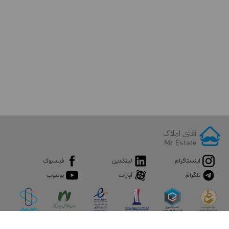
اینستاگرام
لینکدین
فیسبوک
تلگرام
آپارات
یوتیوب
اپلیکیشن آقای املاک