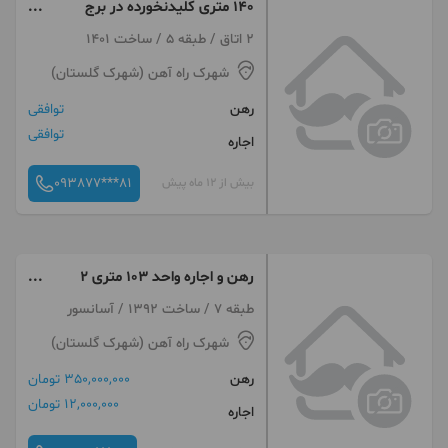
۱۴۰ متری کلیدنخورده در برج
شخصی ساز دریاچه
2 اتاق / طبقه 5 / ساخت 1401
شهرک راه آهن (شهرک گلستان)
رهن
توافقی
توافقی
اجاره
093877***81
بیش از 12 ماه پیش
رهن و اجاره واحد ۱۰۳ متری ۲
خواب
طبقه 7 / ساخت 1392 / آسانسور
شهرک راه آهن (شهرک گلستان)
رهن
350,000,000 تومان
12,000,000 تومان
اجاره