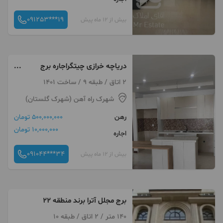
091253***19
بیش از 12 ماه پیش
دریاچه خرازی چیتگراجاره برج
کلیدنخورده جنوبی۱۱۵متر
2 اتاق / طبقه 9 / ساخت 1401
شهرک راه آهن (شهرک گلستان)
رهن
500,000,000 تومان
10,000,000 تومان
اجاره
091044***34
بیش از 12 ماه پیش
برج مجلل آترا برند منطقه ۲۲
140 متر / 2 اتاق / طبقه 10