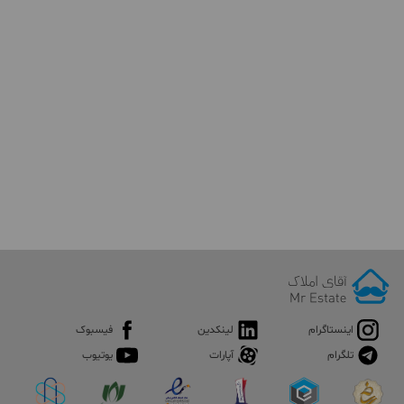
اینستاگرام
لینکدین
فیسبوک
تلگرام
آپارات
یوتیوب