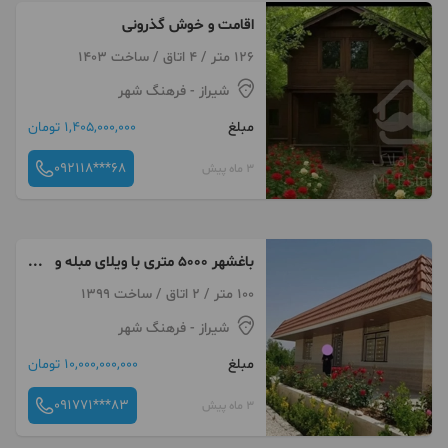
اقامت و خوش گذرونی
126 متر / 4 اتاق / ساخت 1403
شیراز
- فرهنگ شهر
مبلغ
1,405,000,000 تومان
092118***68
3 ماه پیش
باغشهر ۵۰۰۰ متری با ویلای مبله و
استخر شیراز
100 متر / 2 اتاق / ساخت 1399
شیراز
- فرهنگ شهر
مبلغ
10,000,000,000 تومان
091771***83
3 ماه پیش