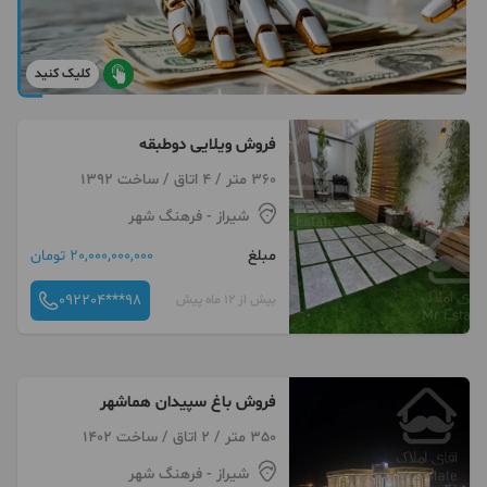
کلیک کنید
فروش ویلایی دوطبقه
360 متر / 4 اتاق / ساخت 1392
شیراز
- فرهنگ شهر
مبلغ
20,000,000,000 تومان
092204***98
بیش از 12 ماه پیش
فروش باغ سپیدان هماشهر
350 متر / 2 اتاق / ساخت 1402
شیراز
- فرهنگ شهر