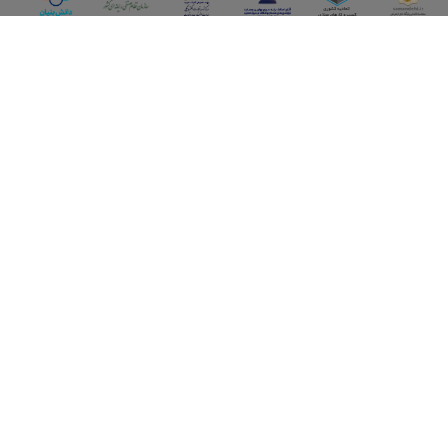
اپلیکیشن آقای املاک
آقای املاک؛ گوگل صنعت ساختمان و املاک ایران سوپراپلیکیشن را
نصب کنید و هر آنچه در بازار ملک نیاز دارید، یکجا در اختیار داشته
باشید.
تماس با ما
قوانین و مقررات
سوالات متداول
همکاری با ما