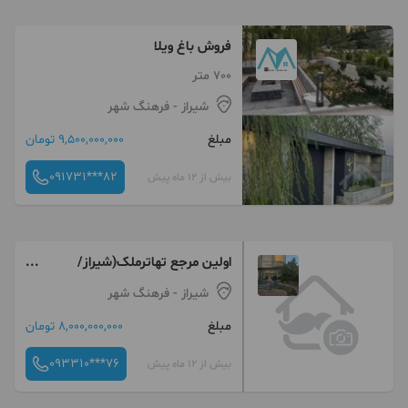
فروش باغ ویلا
700 متر
شیراز
- فرهنگ شهر
مبلغ
9,500,000,000 تومان
091731***82
بیش از 12 ماه پیش
اولین مرجع تهاترملک(شیراز/
تهران/شمال)
شیراز
- فرهنگ شهر
مبلغ
8,000,000,000 تومان
093310***76
بیش از 12 ماه پیش