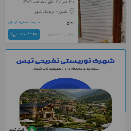
120 متر / 2 اتاق / ساخت 1384
شیراز
- فرهنگ شهر
مبلغ
8,800,000,000 تومان
091770***25
بیش از 12 ماه پیش
کلیک کنید