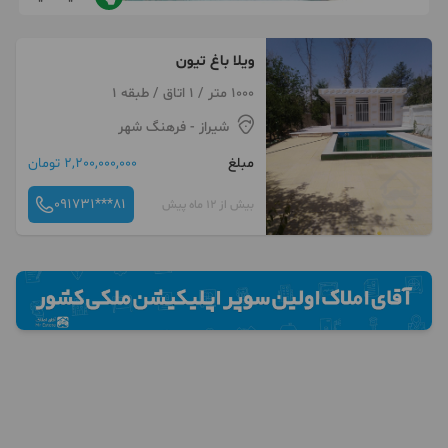
ویلا باغ تیون
1000 متر / 1 اتاق / طبقه 1
شیراز
- فرهنگ شهر
مبلغ
2,200,000,000 تومان
091731***81
بیش از 12 ماه پیش