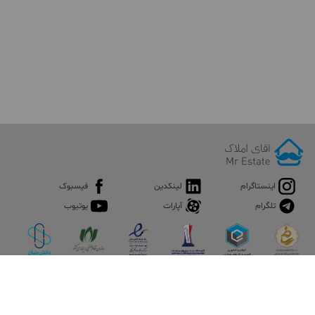
اینستاگرام
لینکدین
فیسبوک
تلگرام
آپارات
یوتیوب
اپلیکیشن آقای املاک
آقای املاک؛ گوگل صنعت ساختمان و املاک ایران سوپراپلیکیشن را