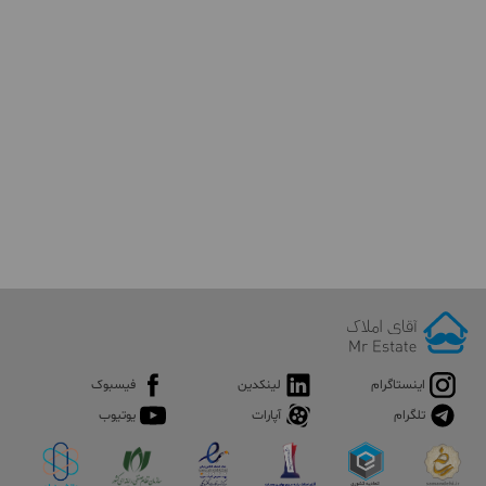
اینستاگرام
لینکدین
فیسبوک
تلگرام
آپارات
یوتیوب