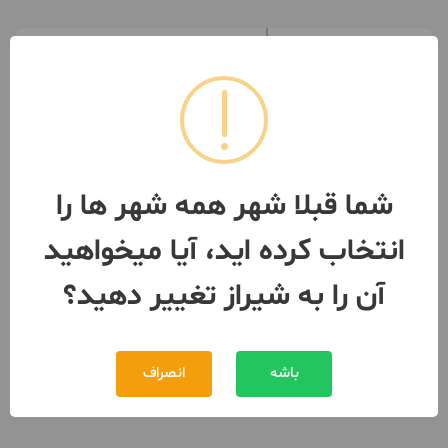
ویلایی 2طبقه دوبلیکس 4 خوابه
دو کله شهرک ولیعصر
196 متر / ساخت 1389 / پارکینگ
شیراز
- شهرک ولیعصر (شیراز)
مبلغ
9,000,000,000 تومان
099119***85
شما قبلا شهر همه شهر ها را
بیش از 12 ماه پیش
انتخاب کرده اید، آیا میخواهید
آن را به شیراز تغییر دهید؟
باشه
انصراف