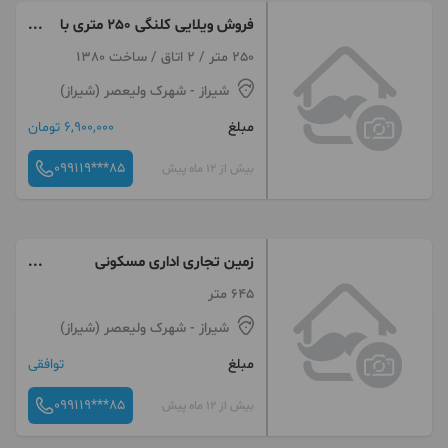
فروش ویلایی کلنگی 250 متری با
لوکیشن عالی
250 متر / 2 اتاق / ساخت 1380
شیراز
- شهرک ولیعصر (شیراز)
مبلغ
6,900,000 تومان
099119***85
بیش از 12 ماه پیش
زمین تجاری اداری مسکونی
645متری فضل آباد.فدک
645 متر
شیراز
- شهرک ولیعصر (شیراز)
مبلغ
توافقی
099119***85
بیش از 12 ماه پیش