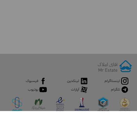
اینستاگرام
لینکدین
فیسبوک
تلگرام
آپارات
یوتیوب
اپلیکیشن آقای املاک
آقای املاک؛ گوگل صنعت ساختمان و املاک ایران سوپراپلیکیشن را