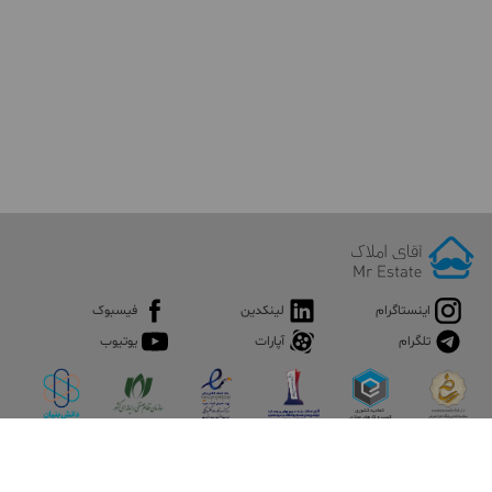
اینستاگرام
لینکدین
فیسبوک
تلگرام
آپارات
یوتیوب
اپلیکیشن آقای املاک