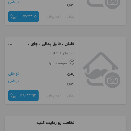
توافقی
اجاره
090176***05
بیش از 12 ماه پیش
قلیان ، قایق پدالی ، چای ،
نسکافه ،تفریح در طبیعت
100 متر / 2 اتاق
صومعه سرا
رهن
توافقی
توافقی
اجاره
091180***92
بیش از 12 ماه پیش
نظافت رو رعایت کنید