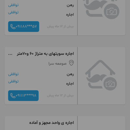
رهن
توافقی
توافقی
اجاره
091188***57
بیش از 12 ماه پیش
اجاره سویتهای به متراژ ۶۰ و۷۰متر
تک ودوخواب
صومعه سرا
رهن
توافقی
توافقی
اجاره
091113***98
بیش از 12 ماه پیش
اجاره ی‌ واحد مجهز و آماده