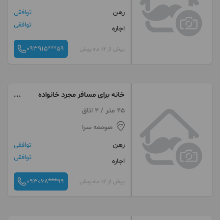
رهن
توافقی
توافقی
اجاره
093915***59
بیش از 12 ماه پیش
خانه برای مسافر مجرد خانواده
داخل شهر فومن
45 متر / 4 اتاق
صومعه سرا
رهن
توافقی
توافقی
اجاره
093068***99
بیش از 12 ماه پیش