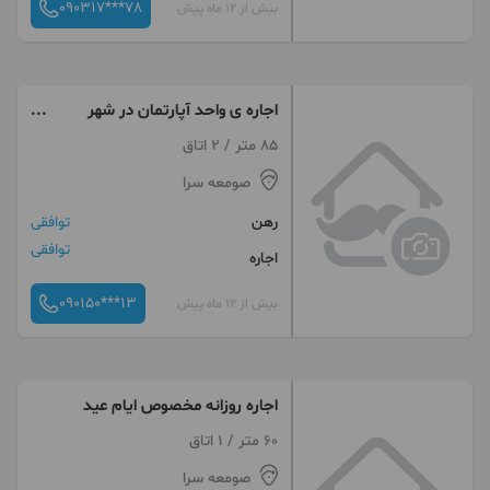
090317***78
بیش از 12 ماه پیش
اجاره ی واحد آپارتمان در شهر
صومعه سرا
85 متر / 2 اتاق
صومعه سرا
رهن
توافقی
توافقی
اجاره
090150***13
بیش از 12 ماه پیش
اجاره روزانه مخصوص ایام عید
60 متر / 1 اتاق
صومعه سرا