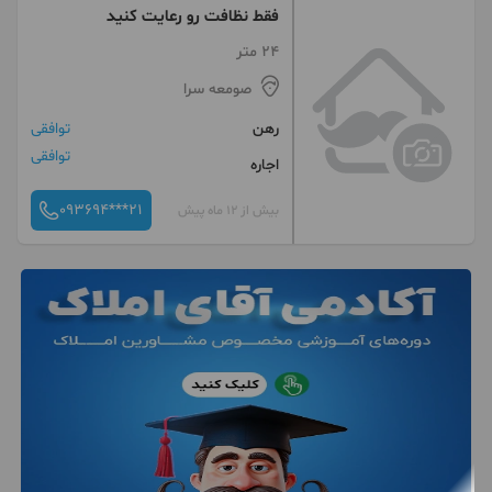
فقط نظافت رو رعایت کنید
24 متر
صومعه سرا
رهن
توافقی
توافقی
اجاره
093694***21
بیش از 12 ماه پیش