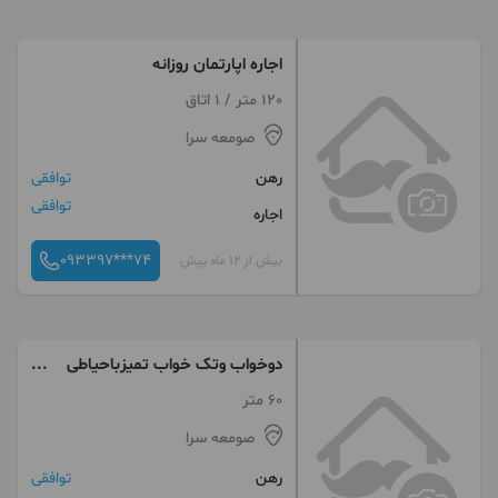
اجاره اپارتمان روزانه
120 متر / 1 اتاق
صومعه سرا
رهن
توافقی
توافقی
اجاره
093397***74
بیش از 12 ماه پیش
دوخواب وتک خواب تمیزباحیاطی
باصفا
60 متر
صومعه سرا
رهن
توافقی