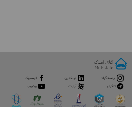
اینستاگرام
لینکدین
فیسبوک
تلگرام
آپارات
یوتیوب
اپلیکیشن آقای املاک
آقای املاک؛ گوگل صنعت ساختمان و املاک ایران سوپراپلیکیشن را