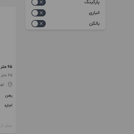
پارکینگ
انباری
بالکن
65 م
پزشکان 
65 متر / 2 اتاق / طبقه 1
تهر
رهن
اجاره
بیش از 12 ماه پیش