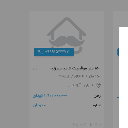
099915***73
150 متر موقعیت اداری میرزای
شیرازی
150 متر / 3 اتاق / طبقه 3
تهران
- آرژانتین
2,900,000,000 تومان
رهن
ن
0 تومان
اجاره
بیش از 12 ماه پیش