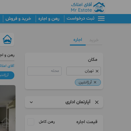
ثبت درخواست
رهن و اجاره
خرید و فروش
اجاره
خرید
رهن و اجا
مکان
آقای املا
محله
آرژانت
آرژانتین
آپارتمان اداری
آپارتمان
قیمت اجاره
رهن کامل
برج