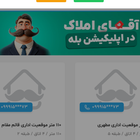
099915***73
099915***73
110 متر موقعیت اداری قائم مقام
110 متر / 4 اتاق / طبقه 2