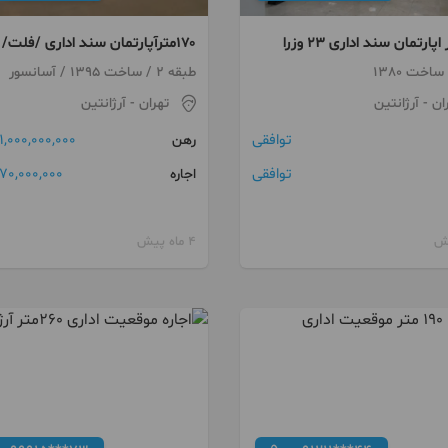
۱۷۰مترآپارتمان سند اداری /فلت/
فول/ مشاعات تمیز
طبقه 2 / ساخت 1395 / آسانسور
ان
- آرژانتین
تهران
- آرژانتین
توافقی
1,000,000,000 تومان
رهن
توافقی
70,000,000 تومان
اجاره
4 ماه پیش