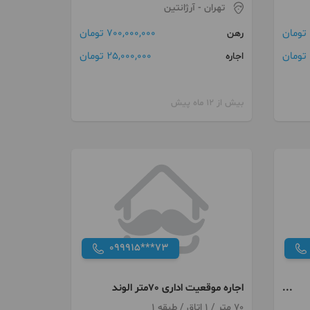
تهران
- آرژانتین
700,000,000 تومان
رهن
25,000,000 تومان
اجاره
بیش از 12 ماه پیش
099915***73
اجاره موقعیت اداری 70متر الوند
70 متر / 1 اتاق / طبقه 1