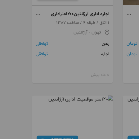
اجاره اداری آرژانتین۱۲۰۰متراداری
فلت با۱۸پارکینگ وآسانسور
1 اتاق / طبقه 6 / ساخت 1387
تهران
- آرژانتین
توافقی
رهن
توافقی
اجاره
8 ماه پیش