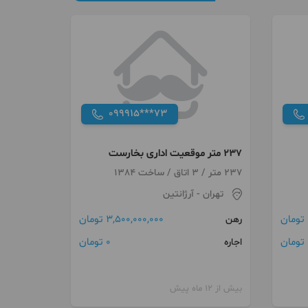
099915***73
237 متر موقعیت اداری بخارست
237 متر / 3 اتاق / ساخت 1384
تهران
- آرژانتین
3,500,000,000 تومان
رهن
ن
0 تومان
اجاره
بیش از 12 ماه پیش