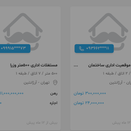
099915***73
093662***11
تر موقعیت اداری ساختمان
مستغلات اداری 500متر وزرا
وزرا
500 متر / 7 اتاق / طبقه 1
ان
- آرژانتین
تهران
- آرژانتین
300,000,000 تومان
11,000,000,000 تومان
رهن
24,000,000 تومان
0 توما
اجاره
بیش از 12 ماه پیش