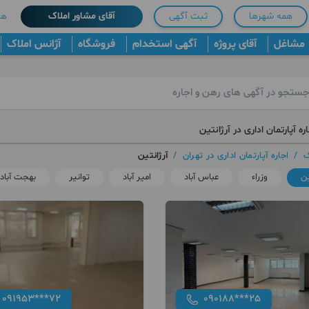
همه شهرها
ثبت آگهی
آقای مشاور املاک
هم
مشاغل
آقای پروژه
آگهی استخدام
فروشگاه
آژانس املاک
ره آپارتمان اداری در آرژانتین
ک
/
اجاره آپارتمان اداری در تهران
/
آرژانتین
ین
وزراء
عباس آباد
امیر آباد
توانیر
بهجت آباد
091953***72
090188***25