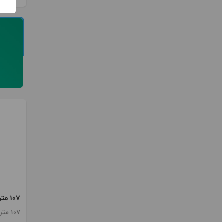
107 متر موقعیت اداری مطهری
107 متر / 4 اتاق / طبقه 5