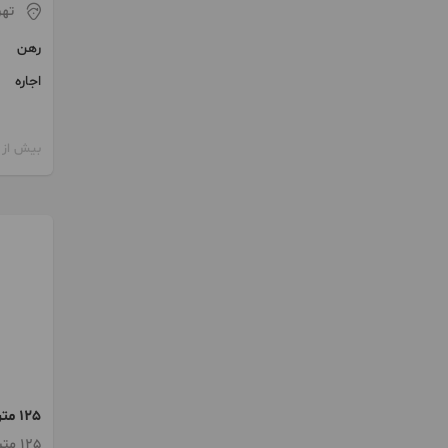
تهر
رهن
اجاره
بیش از 12 ماه پیش
125 متر موقعیت اداری بخارست
125 متر / ساخت 1398 / آسانسور