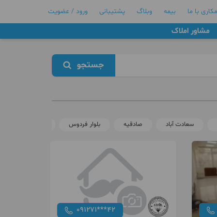
کاری با ما
بیمه
وبلاگ
پشتیبانی
ورود / عضویت
مشاور املاک
جستجو
سعادت آباد
صادقیه
بلوار فردوس
نیاوران
091271***42