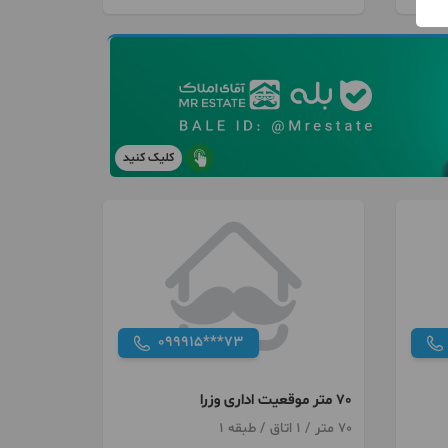
کلیک کنید
099915***73
70 متر موقعیت اداری وزرا
70 متر / 1 اتاق / طبقه 1