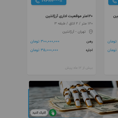
093662***11
120متر موقعیت اداری آرژانتین
120 متر / 2 اتاق / طبقه 3
تهران
- آرژانتین
300,000,000 تومان
رهن
35,000,000 تومان
اجاره
بیش از 12 ماه پیش
کلیک کنید