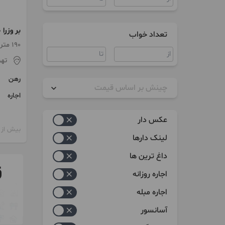
بر وزرا 190 متر موقعیت اداری
تعداد خواب
190 متر / ساخت 1379 / آسانسور
تهر
رهن
چینش بر اساس قیمت
اجاره
زیاد به کم
عکس دار
کم به زیاد
بیش از 12 ماه پیش
لینک دارها
داغ ترین ها
اجاره روزانه
اجاره مبله
آسانسور