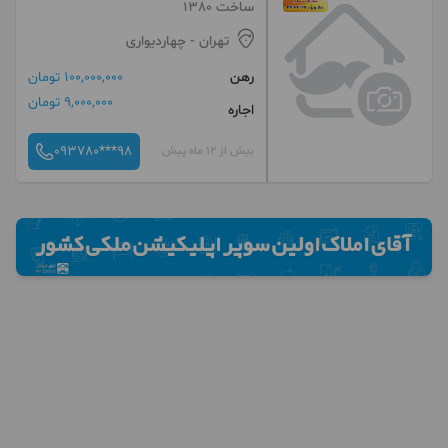
ساخت 1380
تهران
- چهاردیواری
رهن
100,000,000 تومان
9,000,000 تومان
اجاره
093780***98
بیش از 12 ماه پیش