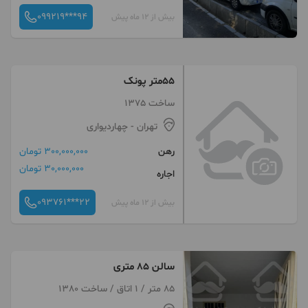
099219***94
بیش از 12 ماه پیش
۵۵متر پونک
ساخت 1375
تهران
- چهاردیواری
رهن
300,000,000 تومان
30,000,000 تومان
اجاره
093761***22
بیش از 12 ماه پیش
سالن ٨٥ متری
85 متر / 1 اتاق / ساخت 1380