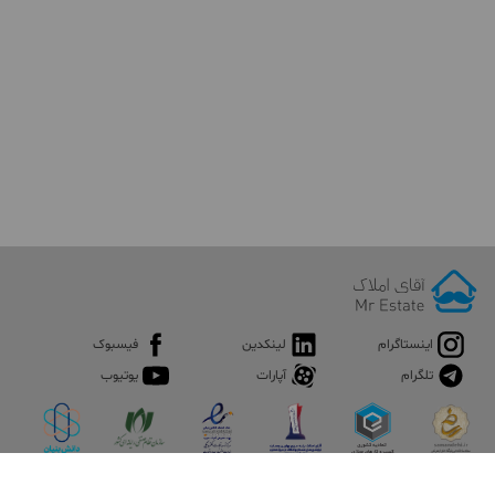
اینستاگرام
لینکدین
فیسبوک
تلگرام
آپارات
یوتیوب
اپلیکیشن آقای املاک