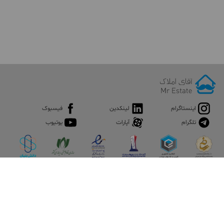
اینستاگرام
لینکدین
فیسبوک
تلگرام
آپارات
یوتیوب
اپلیکیشن آقای املاک
آقای املاک؛ گوگل صنعت ساختمان و املاک ایران سوپراپلیکیشن را
نصب کنید و هر آنچه در بازار ملک نیاز دارید، یکجا در اختیار داشته
باشید.