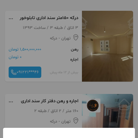
درکه ۱۵۰متر سند اداری تابلوخور
همه مشاغل
3 اتاق / طبقه 3 / ساخت 1393
تهران
- درکه
رهن
1,500,000,000 تومان
0 تومان
اجاره
091221***46
بیش از 12 ماه پیش
اجاره و رهن دفتر کار سند اداری
درکه 160 متر اکازيون
160 متر / 2 اتاق / طبقه 2
تهران
- درکه
رهن
1,500,000,000 تومان