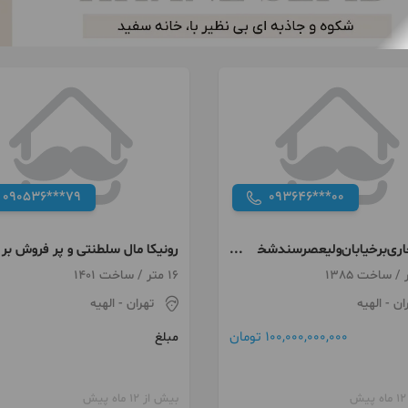
090536***79
093646***00
ری‌‌برخیابان‌ولیعصر‌‌سندشخ
رونیکا مال سلطنتی و پر فروش بر
م
فراز تهران
16 متر / ساخت 1401
ان
- الهیه
تهران
- الهیه
100,000,000,000 تومان
مبلغ
بیش از 12 ماه پیش