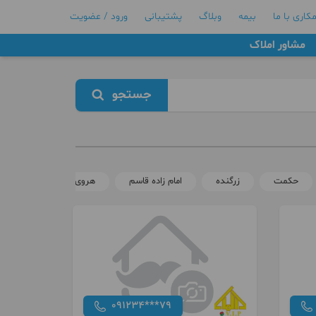
کاری با ما
بیمه
وبلاگ
پشتیبانی
ورود / عضویت
مشاور املاک
جستجو
حکمت
زرگنده
امام زاده قاسم
هروی
پونک
091234***79