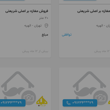
غازه بر اصلی شریعتی
فروش مغازه بر اصلی شریعتی
20 متر
ان
- الهیه
تهران
- الهیه
توافقی
مبلغ
بیش از 12 ماه پیش
091234***79
091234***79