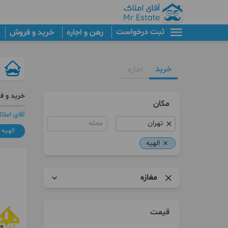
ثبت درخواست
رهن و اجاره
خرید و فروش
خرید
اجاره
خرید و ف
مکان
آقای املا
محله
الهیه
الهیه
مغازه
آپارتمان
قیمت
برج