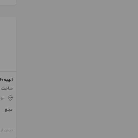
تهاتربا
ساخت 1376
تهر
مبلغ
بیش از 12 ماه پیش