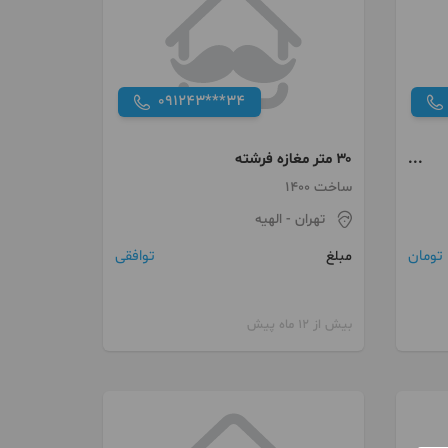
091243***34
۳۰ متر مغازه فرشته
ساخت 1400
تهران
- الهیه
توافقی
مبلغ
بیش از 12 ماه پیش