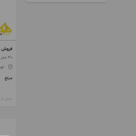
فروش م
30 متر
تهر
مبلغ
بیش از 12 ماه پیش