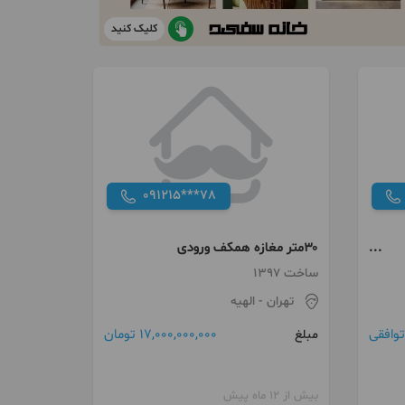
کلیک کنید
091215***78
۳۰متر مغازه همکف ورودی
ساخت 1397
تهران
- الهیه
توافقی
17,000,000,000 تومان
مبلغ
بیش از 12 ماه پیش