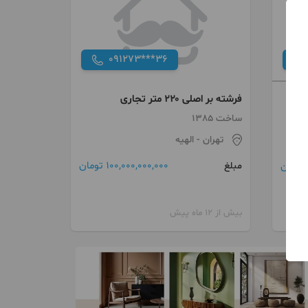
091273***36
فرشته بر اصلی ۲۲۰ متر تجاری
ساخت 1385
تهران
- الهیه
100,000,000,000 تومان
مبلغ
بیش از 12 ماه پیش