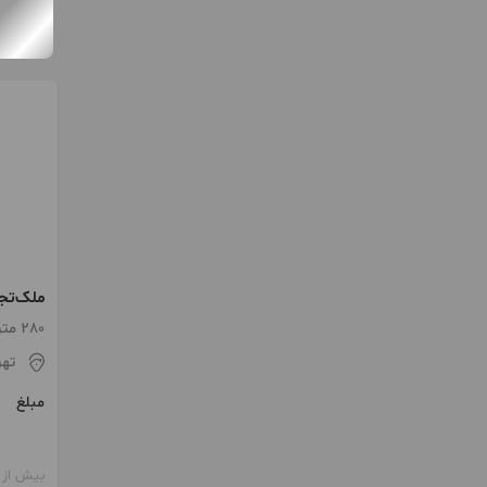
ملک‌تجا
صی‌سال
280 متر / ساخت 1385
تهر
مبلغ
بیش از 12 ماه پیش