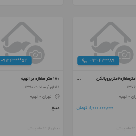
091243***52
092041***89
الهیه۶۰مترمغازه۴متربروبالکن
۱۸۰ متر مغازه بر الهیه
ملک
1 اتاق / ساخت 1390
ان
- الهیه
تهران
- الهیه
11,000,000,000 تومان
مبلغ
بیش از 12 ماه پیش