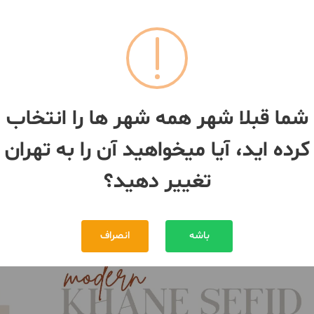
092249***92
092249***92
مغازه ۲۱متری مرکز خرید
شما قبلا شهر همه شهر ها را انتخاب
ساخت 1386
کرده اید، آیا میخواهید آن را به تهران
ان
- الهیه
تهران
- الهیه
6,000,000,000 تومان
12,600,000,000 تومان
مبلغ
تغییر دهید؟
بیش از 12 ماه پیش
باشه
انصراف