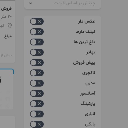
چینش بر اساس قیمت
فروش م
زیاد به کم
20 متر
عکس دار
تهر
کم به زیاد
لینک دارها
مبلغ
داغ ترین ها
تهاتر
بیش از 12 ماه پیش
پیش فروش
لاکچری
مدرن
آسانسور
پارکینگ
انباری
بالکن