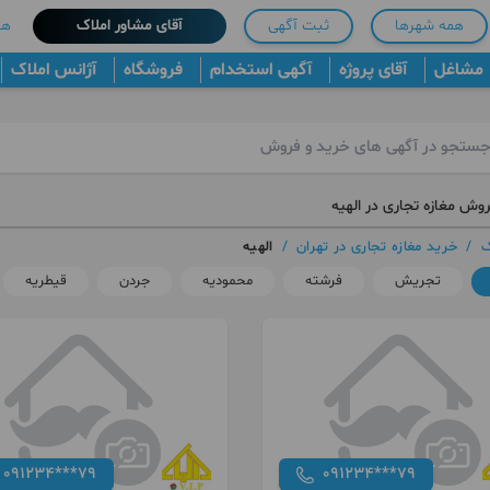
همه شهرها
ثبت آگهی
آقای مشاور املاک
هم
مشاغل
آقای پروژه
آگهی استخدام
فروشگاه
آژانس املاک
روش مغازه تجاری در الهیه
ک
/
خرید مغازه تجاری در تهران
/
الهیه
تجریش
فرشته
محمودیه
جردن
قیطریه
091234***79
091234***79