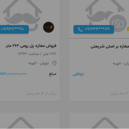
091947***60
091234***79
فروش مغازه پل رومی 262 متر
غازه بر اصلی شریعتی
لوکس
262 متر / ساخت 1393
تهران
- الهیه
ان
- الهیه
157,000,000,000 تومان
توافقی
مبلغ
بیش از 12 ماه پیش