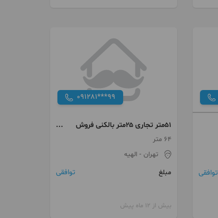
091281***99
۵۱متر تجاری ‌۲۵متر بالکنی فروش‌
تهاتر ملک و سرقفلی
64 متر
تهران
- الهیه
توافقی
توافقی
مبلغ
بیش از 12 ماه پیش