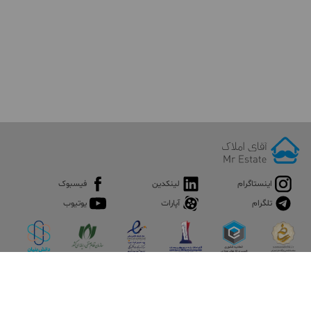
اینستاگرام
لینکدین
فیسبوک
تلگرام
آپارات
یوتیوب
اپلیکیشن آقای املاک
آقای املاک؛ گوگل صنعت ساختمان و املاک ایران سوپراپلیکیشن را