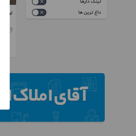
خدماتی
لینک دارها
بالابر
داغ ترین ها
لوله ک
آب،پکیچ
آیفون تصویری
تهر
برق و الکتریک
چاه و فاضلاب
درب اتوماتیک
دوربین مدار بسته
کانال سازی
کرکره برقی
گرمایشی سرمایشی
لوله کشی