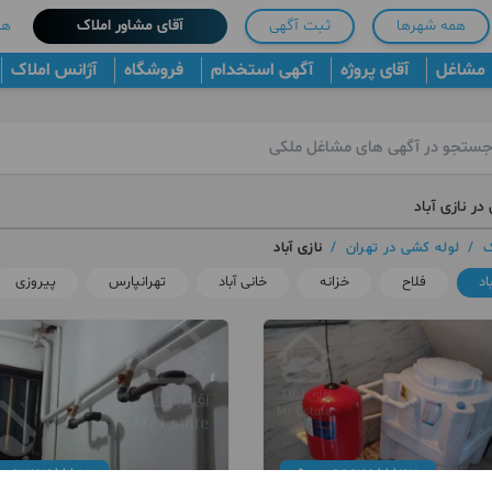
همه شهرها
ثبت آگهی
آقای مشاور املاک
هم
مشاغل
آقای پروژه
آگهی استخدام
فروشگاه
آژانس املاک
در نازی آباد
ک
/
لوله کشی در تهران
/
نازی آباد
اد
فلاح
خزانه
خانی آباد
تهرانپارس
پیروزی
091294***51
099649***47