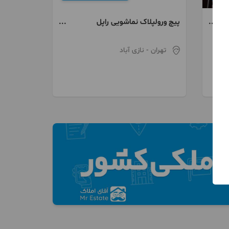
پیچ ورولپلاک نماشویی راپل
شستشوی نما ایزوگام
تهران
- نازی آباد