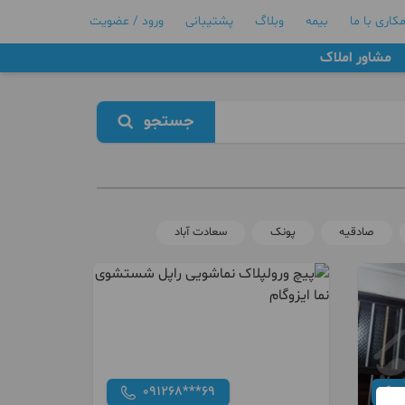
کاری با ما
بیمه
وبلاگ
پشتیبانی
ورود / عضویت
مشاور املاک
جستجو
صادقیه
پونک
سعادت آباد
091268***69