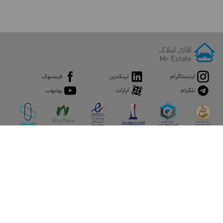
اینستاگرام
لینکدین
فیسبوک
تلگرام
آپارات
یوتیوب
اپلیکیشن آقای املاک
آقای املاک؛ گوگل صنعت ساختمان و املاک ایران سوپراپلیکیشن را
نصب کنید و هر آنچه در بازار ملک نیاز دارید، یکجا در اختیار داشته
باشید.