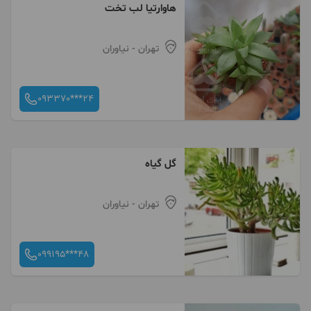
هاوارتیا لب تخت
تهران
- نیاوران
093370***24
گل گیاه
تهران
- نیاوران
099195***48