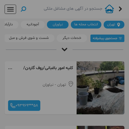
تهران
انتخاب محله ها
نیاوران
آجودانیه
دارآباد
خدمات دیگر
شست و شوی فرش و مبل
جستجوی پیشرفته
گل و گیاه در نیاوران
آقای املاک
/
گل و گیاه در تهران
/
نیاوران
کلیه امور باغبانی/روف گاردن/
هرس/گرین وال/سمپاشی و
داغ ترین ها
لینک دار ها
تهران
- نیاوران
093969***58