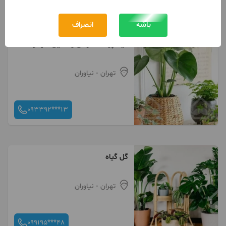
کلیک کنید
باشه
انصراف
گیاهپزشک درمان و تامین گلها و
گیاهان آپارتمانی
تهران
- نیاوران
093392***13
گل گیاه
تهران
- نیاوران
099195***48