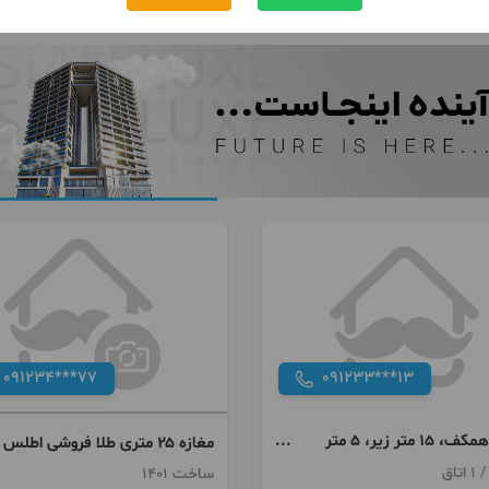
091234***77
091233***13
۲۰ متر همکف، ۱۵ متر زیر، ۵ متر
مغازه ۲۵ متری طلا فروشی اطلس
مال نیاوران اجاره
ساخت 1401