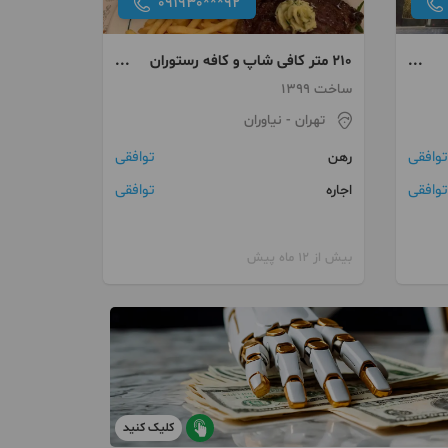
091930***92
۲۱۰ متر کافی شاپ و کافه رستوران
فعال در نیاوران
ساخت 1399
تهران
- نیاوران
توافقی
توافقی
رهن
توافقی
توافقی
اجاره
بیش از 12 ماه پیش
کلیک کنید