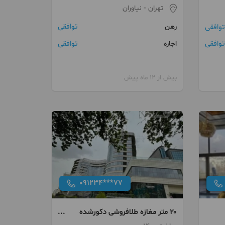
تهران
- نیاوران
توافقی
رهن
توافقی
توافقی
توافقی
اجاره
بیش از 12 ماه پیش
091234***77
۲۰ متر مغازه طلافروشی دکورشده
اطلس مال نیاوران