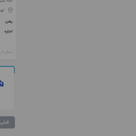
650 متر / ساخت 1401
تهر
رهن
اجاره
بیش از 12 ماه پیش
قبلی