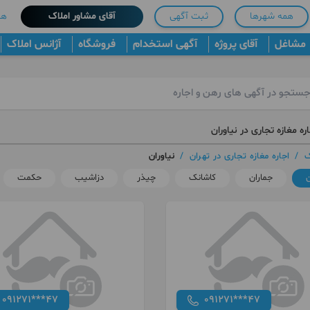
همه شهرها
ثبت آگهی
آقای مشاور املاک
هم
مشاغل
آقای پروژه
آگهی استخدام
فروشگاه
آژانس املاک
ره مغازه تجاری در نیاوران
ک
/
اجاره مغازه تجاری در تهران
/
نیاوران
ن
جماران
کاشانک
چیذر
دزاشیب
حکمت
091271***47
091271***47