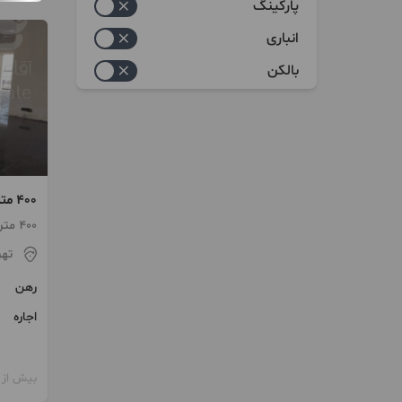
پارکینگ
انباری
بالکن
400 متر مغازه نیاوران
400 متر / 1 اتاق / ساخت 1400
تهر
رهن
اجاره
بیش از 12 ماه پیش