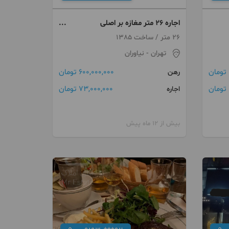
اجاره 26 متر مغازه بر اصلی
نیاوران(مناسب فست فود)
26 متر / ساخت 1385
تهران
- نیاوران
600,000,000 تومان
رهن
73,000,000 تومان
اجاره
بیش از 12 ماه پیش