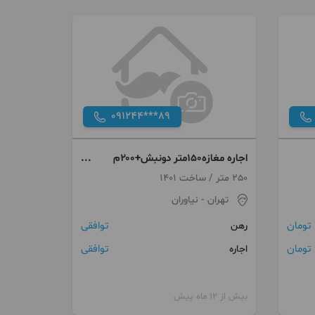
091244***89
اجاره مغازه۱۵۰متر دونبش+۲۰۰م
حیاط اختصاصی نیاوران
250 متر / ساخت 1401
تهران
- نیاوران
توافقی
رهن
توافقی
اجاره
بیش از 12 ماه پیش