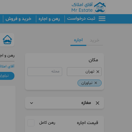
ثبت درخواست
رهن و اجاره
خرید و فروش
اجاره
خرید
رهن و اجا
مکان
آقای املا
محله
نیاورا
نیاوران
مغازه
آپارتمان
قیمت اجاره
رهن کامل
برج