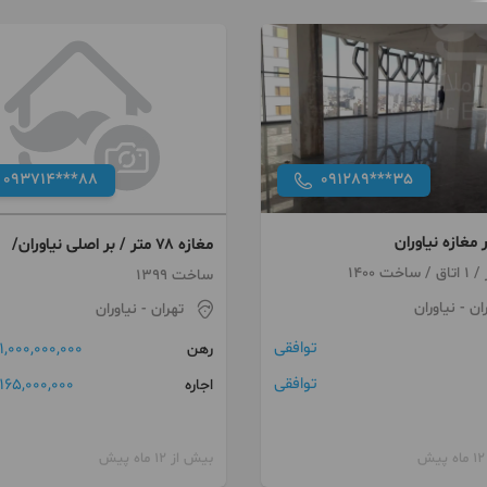
093714***88
091289***35
مغازه ۷۸ متر / بر اصلی نیاوران/
ساخت 1399
ان
- نیاوران
تهران
- نیاوران
توافقی
1,000,000,000 تومان
رهن
توافقی
165,000,000 تومان
اجاره
بیش از 12 ماه پیش