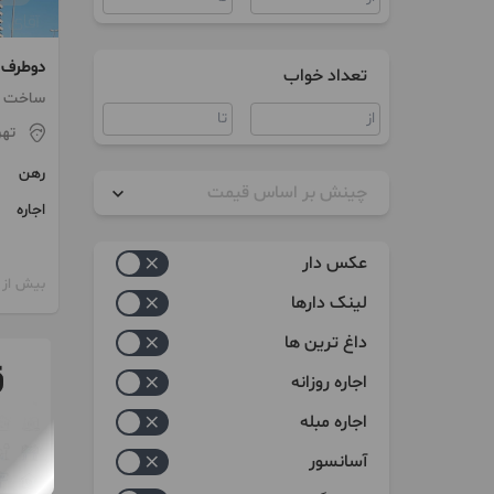
دوطرف نیاوران ۰
تعداد خواب
ساخت 1402
تهر
رهن
چینش بر اساس قیمت
اجاره
زیاد به کم
عکس دار
کم به زیاد
بیش از 12 ماه پیش
لینک دارها
داغ ترین ها
اجاره روزانه
اجاره مبله
آسانسور