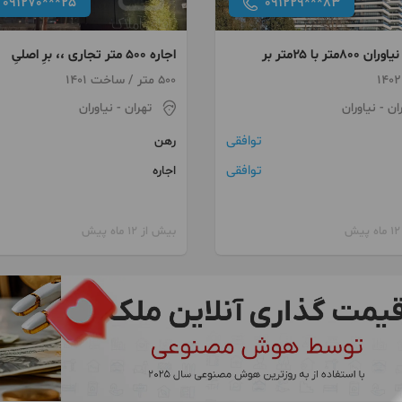
091270***25
091229***83
۸۰متر با ۲۵متر بر
اجاره 500 متر تجاری ،، برِ اصلیِ
نیاوران
500 متر / ساخت 1401
ان
- نیاوران
تهران
- نیاوران
توافقی
رهن
توافقی
اجاره
بیش از 12 ماه پیش