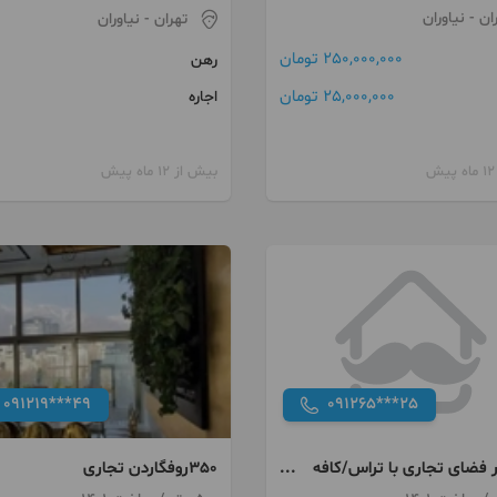
ان
- نیاوران
تهران
- نیاوران
250,000,000 تومان
رهن
25,000,000 تومان
اجاره
بیش از 12 ماه پیش
091219***49
091265***25
 متر فضای تجاری با تراس/کافه
350روفگاردن تجاری
 برند