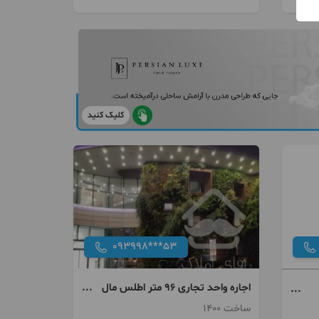
کلیک کنید
093998***53
اجاره واحد تجاری ۹۶ متر اطلس مال
نیاوران
ساخت 1400