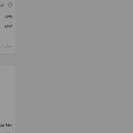
تهر
رهن
اجاره
بیش از 12 ماه پیش
650
رستوران