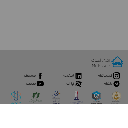
اینستاگرام
لینکدین
فیسبوک
تلگرام
آپارات
یوتیوب
اپلیکیشن آقای املاک
آقای املاک؛ گوگل صنعت ساختمان و املاک ایران سوپراپلیکیشن را