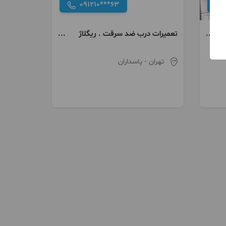
091210***63
تعمیرات درب ضد سرقت . ریگلاژ
درب. تعمیر درب
تهران
- پاسداران