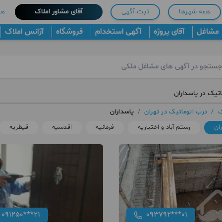
همه شهرها
ثبت آگهی
آقای مشاور املاک
هم
مشاغل
آقای پروژه
آگهی استخدام
فروشگاه
آژانس املاک
اتیک در پاسداران
ک
/
درب اتوماتیک در تهران
/
پاسداران
ان
رستم آباد و اختیاریه
فرمانیه
اقدسیه
قیطریه
091250***21
093792***01