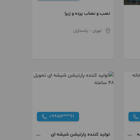
نصب و نصاب پرده و زبرا
تهران
- پاسداران
099154***61
ه
تولید کننده پارتیشن شیشه ای