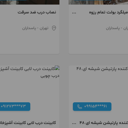
یلگرد بولت تمام رزوه
نصاب درب ضد سرقت
 بتن مسلح
ان
- پاسداران
تهران
- پاسداران
091273***73
099154***61
تولید کننده پارتیشن شیشه ای 48
کابینت درب لابی کابینت آشپزخان