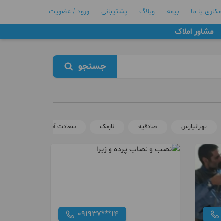
کاری با ما
بیمه
وبلاگ
پشتیبانی
ورود / عضویت
مشاور املاک
جستجو
تهرانپارس
صادقیه
نارمک
سعادت آباد
پونک
091937***14