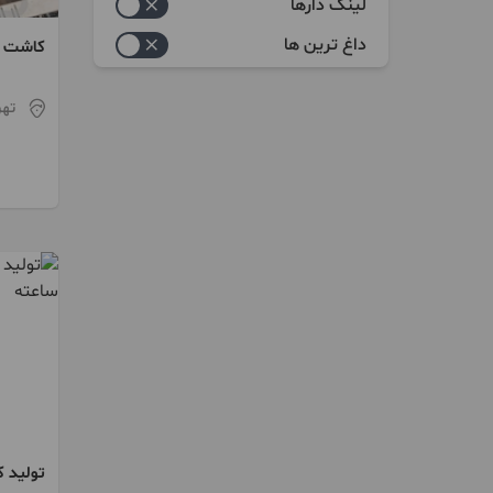
خدماتی
لینک دارها
آیفون تصویری
داغ ترین ها
کاشت م
کرگیری
اعلام و اتفای حریق
تهر
برق و الکتریک
تاسیسات برقی
چاه و فاضلاب
درب اتوماتیک
دوربین مدار بسته
سیستم تهویه مطبوع
کرکره برقی
گرمایشی سرمایشی
لوله کشی