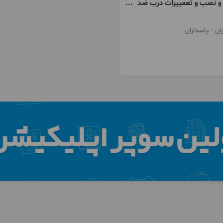
 نصب و تعمییرات درب ضد
 درب اطاقی
ان
- پاسداران