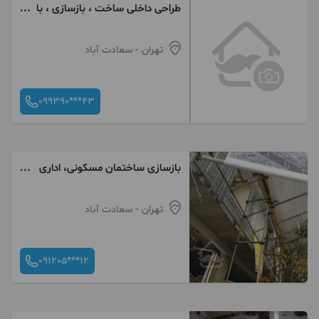
طراحی داخلی ساخت ، بازسازی ، با
تیم معماری کریاس
تهران
- سعادت آباد
099390***43
بازسازی ساختمان مسکونی، اداری
و تجاری
تهران
- سعادت آباد
091205***12