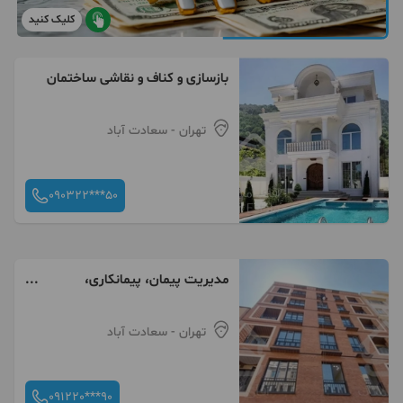
کلیک کنید
بازسازی و کناف و نقاشی ساختمان
تهران
- سعادت آباد
090322***50
مدیریت پیمان، پیمانکاری،
مشارکت در ساخت
تهران
- سعادت آباد
091220***90