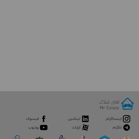
اینستاگرام
لینکدین
فیسبوک
تلگرام
آپارات
یوتیوب