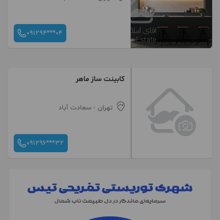
091294***04
کابینت ساز ماهر
تهران
- سعادت آباد
091296***32