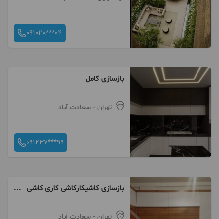
091028***04
بازسازی کامل
تهران
- سعادت آباد
091237***99
بازسازی کاشیکارکاشی کاری کاشی
کار گچکاری گچ کار گچ
تهران
- سعادت آباد