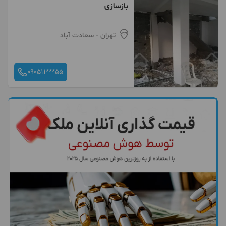
بازسازی
تهران
- سعادت آباد
090511***55