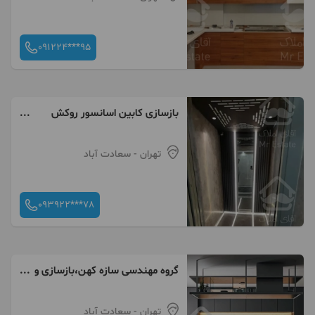
091224***95
بازسازی کابین اسانسور روکش
استیل
تهران
- سعادت آباد
093922***78
گروه مهندسی سازه کهن،بازسازی و
دکوراسیون داخلی
تهران
- سعادت آباد