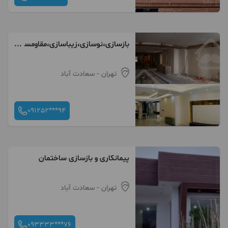
بازسازی،نوسازی،زیباسازی،مقاومس
ازی،طراحی پایتخت
تهران
- سعادت آباد
091252***94
پیمانکاری و بازسازی ساختمان
تهران
- سعادت آباد
093333***76