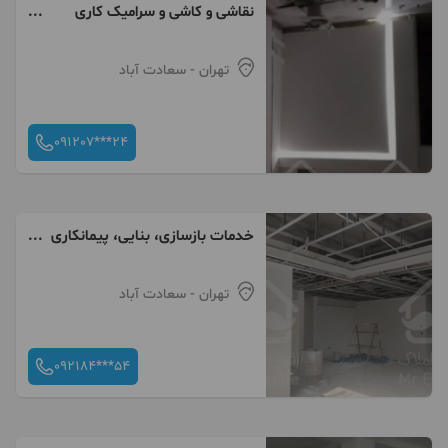
نقاشی و کاشی و سرامیک کاری
حرفه ای
تهران
- سعادت آباد
091207***24
خدمات بازسازی، بنایی، پیمانکاری
ساختمان
تهران
- سعادت آباد
092184***54