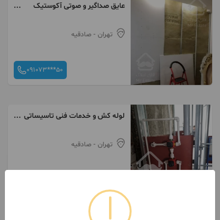
عایق صداگیر و صوتی آکوستیک
دیوارکاذب صدا گیر کناف
تهران
- صادقیه
091073***50
لوله کش و خدمات فنی تاسیساتی
راد
تهران
- صادقیه
093672***76