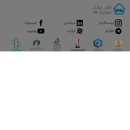
اینستاگرام
لینکدین
فیسبوک
تلگرام
آپارات
یوتیوب
اپلیکیشن آقای املاک
آقای املاک؛ گوگل صنعت ساختمان و املاک ایران سوپراپلیکیشن را
نصب کنید و هر آنچه در بازار ملک نیاز دارید، یکجا در اختیار داشته
باشید.
تماس با ما