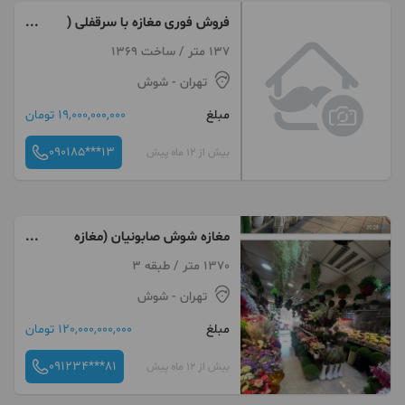
فروش فوری مغازه با سرقفلی (
شوش )
137 متر / ساخت 1369
تهران
- شوش
مبلغ
19,000,000,000 تومان
090185***13
بیش از 12 ماه پیش
مغازه شوش صابونیان (مغازه
پربرکت)
1370 متر / طبقه 3
تهران
- شوش
مبلغ
120,000,000,000 تومان
091234***81
بیش از 12 ماه پیش