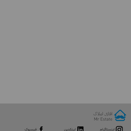
اینستاگرام
لینکدین
فیسبوک