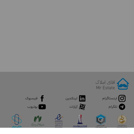
اینستاگرام
لینکدین
فیسبوک
تلگرام
آپارات
یوتیوب