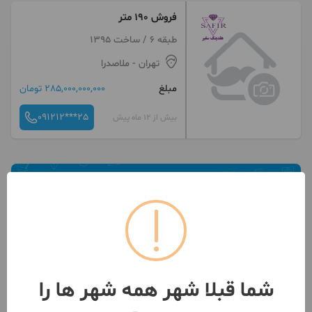
فروش ۱۹۰ متر
طبقه 6 / ساخت 1395
تهران
- ملاصدرا
مبلغ
285,000,000,000 تومان
091212***25
بیش از 12 ماه پیش
شما قبلا شهر همه شهر ها را