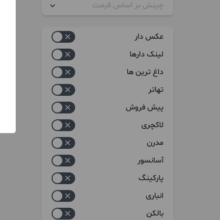
چینش بر اساس قیمت
زیاد به کم
عکس دار
کم به زیاد
لینک دارها
داغ ترین ها
تهاتر
پیش فروش
لاکچری
مدرن
آسانسور
پارکینگ
انباری
بالکن