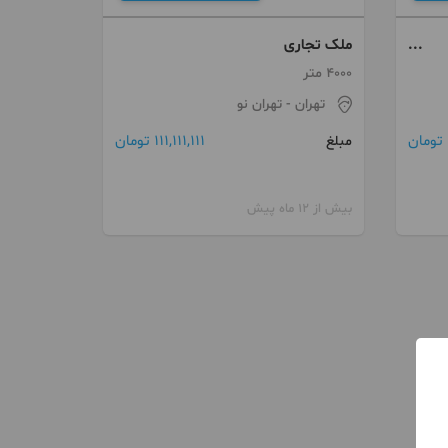
ملک تجاری
4000 متر
تهران
- تهران نو
111,111,111 تومان
مبلغ
بیش از 12 ماه پیش