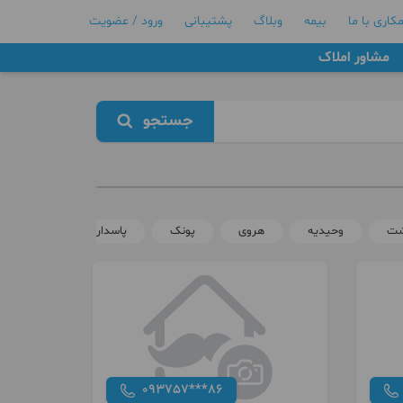
کاری با ما
بیمه
وبلاگ
پشتیبانی
ورود / عضویت
مشاور املاک
جستجو
شت
وحیدیه
هروی
پونک
پاسداران
سوهانک
093757***86