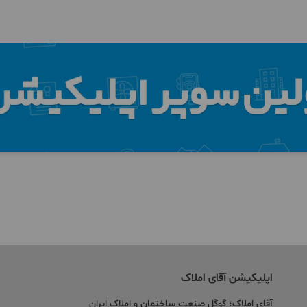
اپلیکیشن آقای املاک
آقای املاک؛ گوگل صنعت ساختمان و املاک ایران