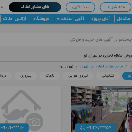
همه شهرها
ثبت آگهی
آقای مشاور املاک
هم
مشاغل
آقای پروژه
آگهی استخدام
فروشگاه
آژانس املاک
وش مغازه تجاری در تهران نو
ک
/
خرید مغازه تجاری در تهران
/
تهران نو
نو
آشتیانی
نیروی هوایی
نارمک
پیروزی
درد
090210***20
091267***57