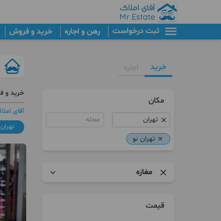
ثبت درخواست
رهن و اجاره
خرید و فروش
خرید
اجاره
خرید و فر
مکان
آقای املا
محله
تهران 
تهران نو
مغازه
آپارتمان
قیمت
برج