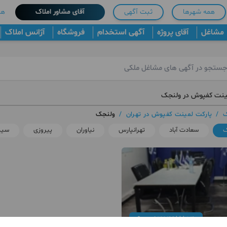
همه شهرها
ثبت آگهی
آقای مشاور املاک
هم
مشاغل
آقای پروژه
آگهی استخدام
فروشگاه
آژانس املاک
ینت کفپوش در ولنجک
ک
/
پارکت لمینت کفپوش در تهران
/
ولنجک
ک
سعادت آباد
تهرانپارس
نیاوران
پیروزی
سید
093846***54