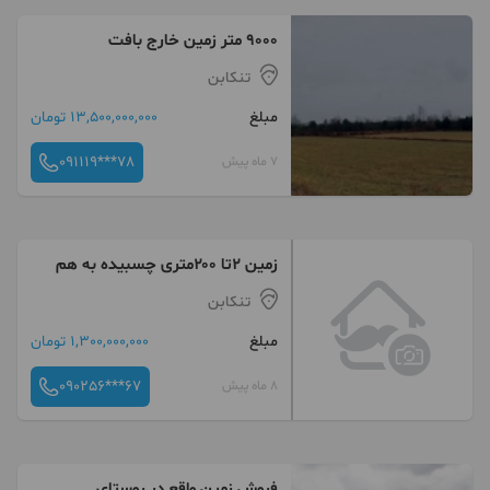
۹۰۰۰ متر زمین خارج بافت
تنکابن
مبلغ
13,500,000,000 تومان
091119***78
7 ماه پیش
زمین ۲تا ۲۰۰متری چسبیده به هم
تنکابن
مبلغ
1,300,000,000 تومان
090256***67
8 ماه پیش
فروش زمین واقع در روستای