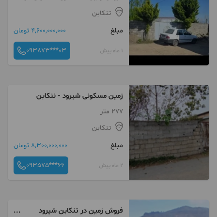
فاصله ۱۰۰متری کمربندی بزرگ
تنکابن
تنکابن در بهترین لوکیشن و
مبلغ
4,600,000,000 تومان
منطقه برند تنکابن
093873***03
1 ماه پیش
زمین مسکونی شیرود - ننکابن
277 متر
تنکابن
مبلغ
8,300,000,000 تومان
093575***66
2 ماه پیش
فروش زمین در تنکابن شیرود