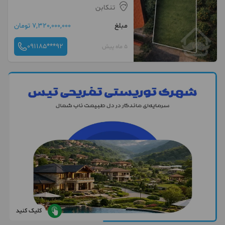
تنکابن
مبلغ
7,320,000,000 تومان
091185***92
5 ماه پیش
کلیک کنید