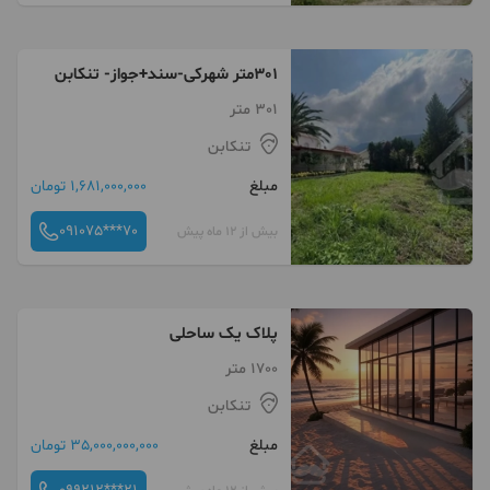
301متر شهرکی-سند+جواز- تنکابن
301 متر
تنکابن
مبلغ
1,681,000,000 تومان
091075***70
بیش از 12 ماه پیش
پلاک یک ساحلی
1700 متر
تنکابن
مبلغ
35,000,000,000 تومان