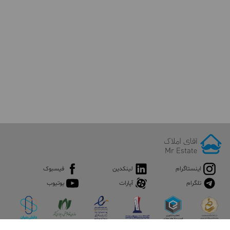
اینستاگرام
لینکدین
فیسبوک
تلگرام
آپارات
یوتیوب