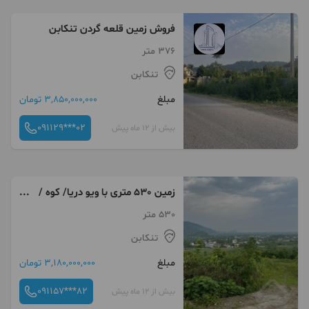
فروش زمین قلعه گردن تنکابن
376 متر
تنکابن
مبلغ
3,850,000,000 تومان
091129***02
بیش از 12 ماه پیش
زمین 530 متری با ویو دریا/ کوه /
جنگل
530 متر
تنکابن
مبلغ
3,180,000,000 تومان
091157***82
بیش از 12 ماه پیش