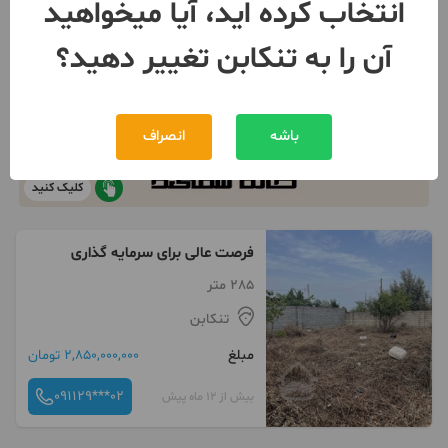
انتخاب کرده اید، آیا میخواهید
آن را به تنکابن تغییر دهید؟
باشه
انصراف
کلیک کنید
فرصت عالی برای سرمایه گذاری
285 متر
تنکابن
مبلغ
2,850,000,000 تومان
091129***02
بیش از 12 ماه پیش