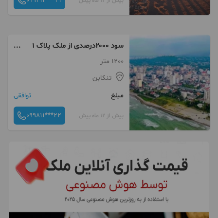
099212***21
بیش از 12 ماه پیش
سود ۲۰۰۰درصدی از ملک پلاک ۱
دریا
1200 متر
تنکابن
مبلغ
توافقی
099811***22
بیش از 12 ماه پیش