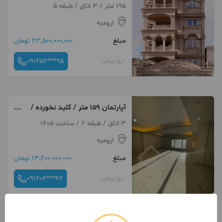
آماده /فردوسی
195 متر / 3 اتاق / طبقه 5
ارومیه
مبلغ
23,500,000,000 تومان
091452***95
1 روز پیش
آپارتمان ۱۵۹ متر / کلید نخورده /
گلشهر دو
3 اتاق / طبقه 2 / ساخت 1405
ارومیه
مبلغ
13,200,000,000 تومان
091404***62
1 روز پیش