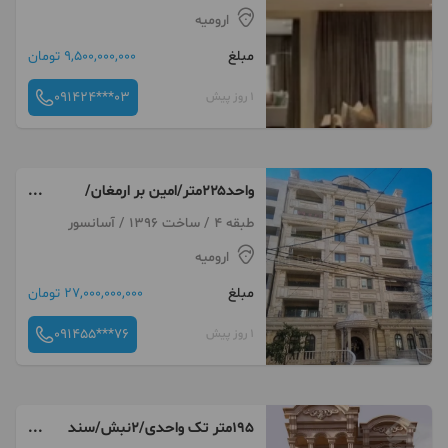
ارومیه
مبلغ
9,500,000,000 تومان
091424***03
1 روز پیش
واحد۲۲۵متر/امین بر ارمغان/
۳خواب/با نصبیات/سند
طبقه 4 / ساخت 1396 / آسانسور
ارومیه
مبلغ
27,000,000,000 تومان
091455***76
1 روز پیش
195متر تک واحدی/2نبش/سند