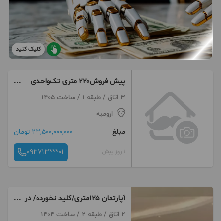
کلیک کنید
پیش فروش۲۲۰ متری تک‌واحدی
لوکس آزادگان تحویل۶ ماه
3 اتاق / طبقه 1 / ساخت 1405
ارومیه
مبلغ
23,500,000,000 تومان
093713***01
1 روز پیش
آپارتمان ۱۲۵متری/کلید نخورده/ در
گلباد
2 اتاق / طبقه 2 / ساخت 1404