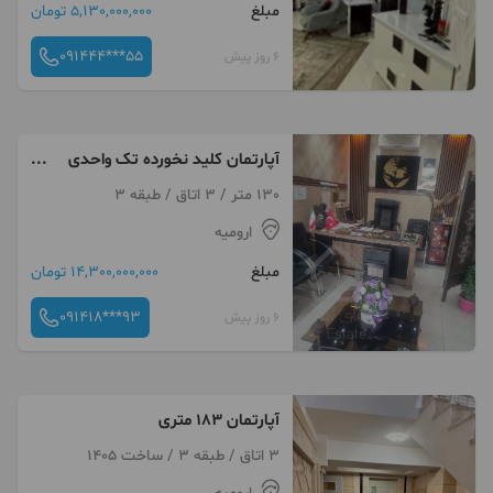
مبلغ
5,130,000,000 تومان
091444***55
6 روز پیش
آپارتمان کلید نخورده تک واحدی
باغبان نوین
130 متر / 3 اتاق / طبقه 3
ارومیه
مبلغ
14,300,000,000 تومان
091418***93
6 روز پیش
آپارتمان ۱۸۳ متری
3 اتاق / طبقه 3 / ساخت 1405