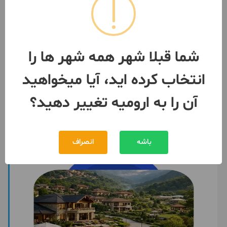
آپارتمان مسکن مهر/شهرک
ولیعصر/بلوک زمردA/طبقه۴
85 متر / 2 اتاق / ساخت 1397
ارومیه
شما قبلا شهر همه شهر ها را
مبلغ
3,850,000,000 تومان
انتخاب کرده اید، آیا میخواهید
093969***48
2 روز پیش
آن را به ارومیه تغییر دهید؟
باشه
انصراف