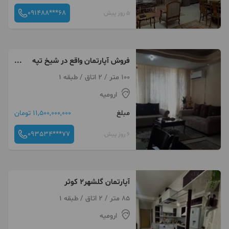
091488***68
5 روز پیش
فروش آپارتمان واقع در شیخ تپه
باند پایین
100 متر / 2 اتاق / طبقه 1
ارومیه
مبلغ
11,500,000,000 تومان
093534***77
6 روز پیش
آپارتمان گلشهر۲ کوثر
85 متر / 2 اتاق / طبقه 1
ارومیه