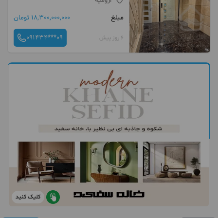
ارومیه
مبلغ
18,300,000,000 تومان
091434***09
6 روز پیش
کلیک کنید