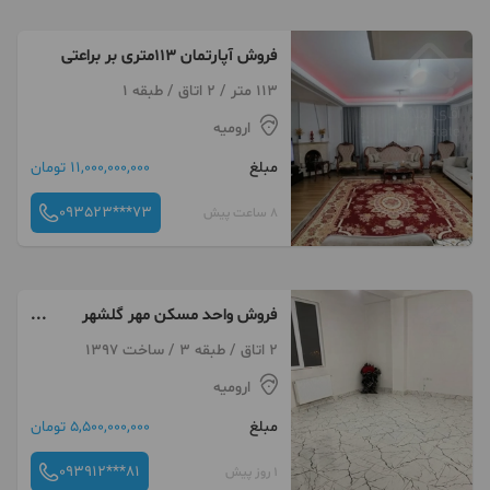
فروش آپارتمان 113متری بر براعتی
113 متر / 2 اتاق / طبقه 1
ارومیه
مبلغ
11,000,000,000 تومان
093523***73
8 ساعت پیش
فروش واحد مسکن مهر گلشهر
۹۰متری
2 اتاق / طبقه 3 / ساخت 1397
ارومیه
مبلغ
5,500,000,000 تومان
093912***81
1 روز پیش