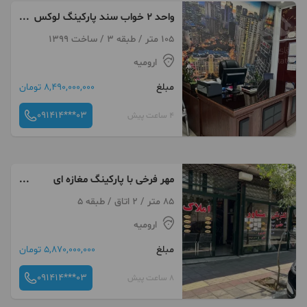
واحد ۲ خواب سند پارکینگ لوکس
شهرک وام
105 متر / طبقه 3 / ساخت 1399
ارومیه
مبلغ
8,490,000,000 تومان
091414***03
4 ساعت پیش
مهر فرخی با پارکینگ مغازه ای
ریموت دار
85 متر / 2 اتاق / طبقه 5
ارومیه
مبلغ
5,870,000,000 تومان
091414***03
8 ساعت پیش