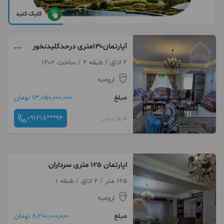
کلیک کنید
آپارتمان۱۳۰متری درحدکلیدنخور
سند اماده ارشاد
2 اتاق / طبقه 2 / ساخت 1402
ارومیه
مبلغ
13,050,000,000 تومان
091418***94
5 روز پیش
اپارتمان 125 متری سرداران
125 متر / 2 اتاق / طبقه 1
ارومیه
مبلغ
8,200,000,000 تومان