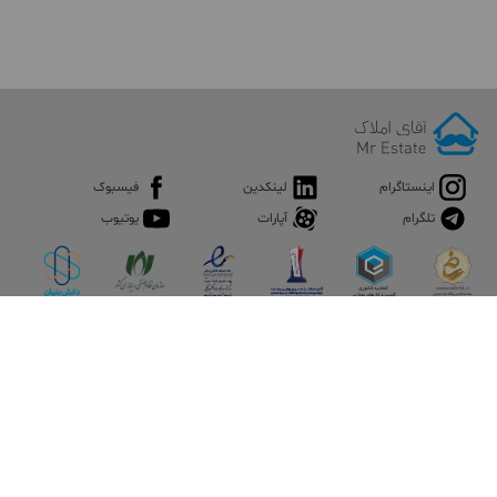
اینستاگرام
لینکدین
فیسبوک
تلگرام
آپارات
یوتیوب
اپلیکیشن آقای املاک
آقای املاک؛ گوگل صنعت ساختمان و املاک ایران سوپراپلیکیشن را
نصب کنید و هر آنچه در بازار ملک نیاز دارید، یکجا در اختیار داشته
باشید.