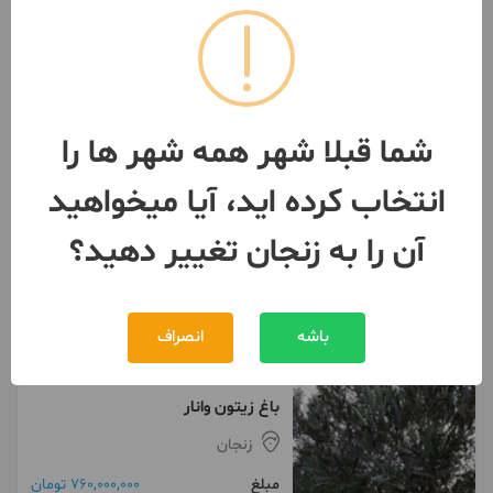
کلیک کنید
شما قبلا شهر همه شهر ها را
زمین باغی لب جاده قدیم تبریز
3200 متر
انتخاب کرده اید، آیا میخواهید
زنجان
آن را به زنجان تغییر دهید؟
مبلغ
10,500,000,000 تومان
093013***65
بیش از 12 ماه پیش
باشه
انصراف
باغ زیتون وانار
زنجان
مبلغ
760,000,000 تومان