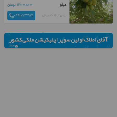
مبلغ
120,000,000 تومان
099107***84
بیش از 12 ماه پیش