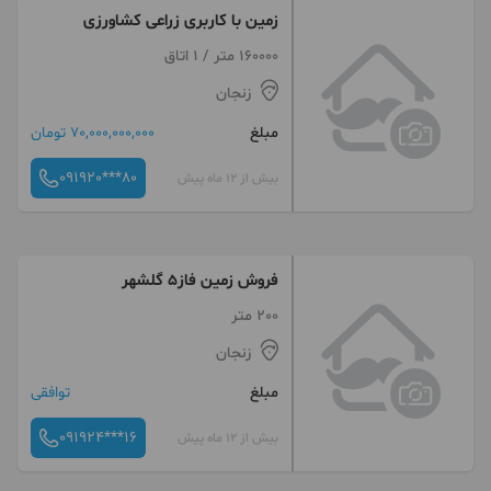
زمین با کاربری زراعی کشاورزی
160000 متر / 1 اتاق
زنجان
مبلغ
70,000,000,000 تومان
091920***80
بیش از 12 ماه پیش
فروش زمین فاز۵ گلشهر
200 متر
زنجان
مبلغ
توافقی
091924***16
بیش از 12 ماه پیش