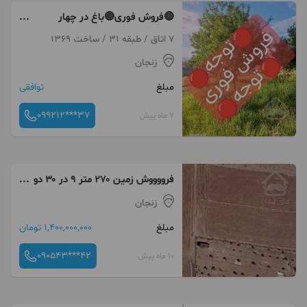
🔴فروش فوری🔴باغ در چهار
کیلومتری زنجان ۳۰۰۰ متر زیر
7 اتاق / طبقه 31 / ساخت 1369
قیمت
زنجان
مبلغ
توافقی
099212***37
7 ماه پیش
فرووووش زمین ۲۷۰ متر ۹ در ۳۰ دو
طرفه
زنجان
مبلغ
1,400,000,000 تومان
090543***42
10 ماه پیش