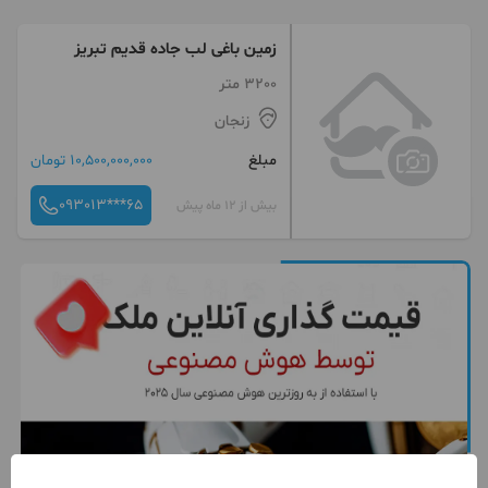
زمین باغی لب جاده قدیم تبریز
3200 متر
زنجان
مبلغ
10,500,000,000 تومان
093013***65
بیش از 12 ماه پیش