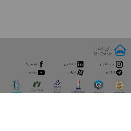
اینستاگرام
لینکدین
فیسبوک
تلگرام
آپارات
یوتیوب
اپلیکیشن آقای املاک
آقای املاک؛ گوگل صنعت ساختمان و املاک ایران سوپراپلیکیشن را
نصب کنید و هر آنچه در بازار ملک نیاز دارید، یکجا در اختیار داشته
باشید.