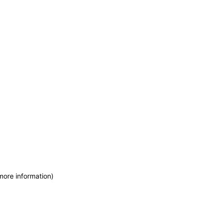
more information)