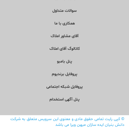
سوالات متداول
همکاری با ما
آقای مشاور املاک
کاتالوگ آقای املاک
پنل بامبو
پروفایل برندیوم
پروفایل شبکه اجتماعی
پنل آگهی استخدام
©
کپی رایت تمامی حقوق مادی و معنوی این سرویس متعلق به شرکت
دانش بنیان ایده سازان میهن ویرا می باشد