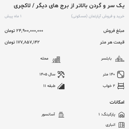
یک سر و گردن بالاتر از برج های دیگر / لاکچری
خرید و فروش
آپارتمان
(
مسکونی
)
1 ماه پیش
مبلغ فروش
24,900,000,000 تومان
قیمت هر متر
177,857,142 تومان
بابلسر
محله
140 متر
سال 1405
2 خواب
طبقه 11
امکانات
پارکینگ: 1
آسانسور
انباری