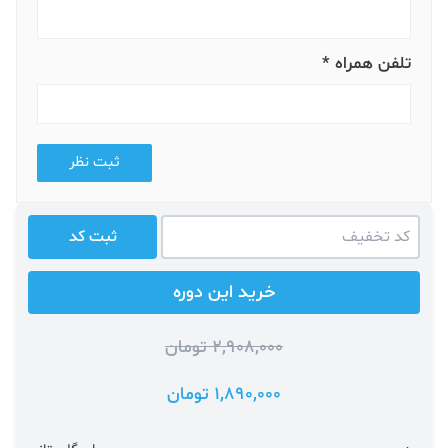
تلفن همراه *
ثبت نظر
ثبت کد
خرید این دوره
2,908,000 تومان
1,890,000 تومان