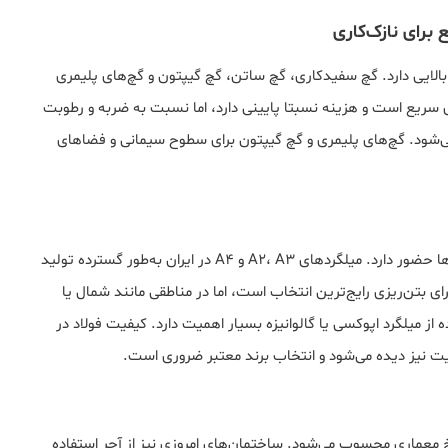
 برای نازک‌کاری
لایی دارد. گچ سفیدکاری، گچ ساتن، گچ گیپتون و گچ‌های پلیمری
ری سریع است و هزینه نسبتا پایینی دارد، اما نسبت به ضربه و رطوبت
شود. گچ‌های پلیمری و گچ گیپتون برای سطوح سیمانی و فضاهای
فولاد به‌صورت میلگرد، تیرآهن، نبشی، ورق و پروفیل در پروژه‌ها حضور دارد. میلگردهای A2، A3 و A4 در ایران به‌طور گسترده تولید
وند و هر کدام رفتار مکانیکی متفاوتی دارند. میلگرد A3 برای بتن‌ریزی رایج‌ترین انتخاب است، اما در مناطقی مانند شمال یا
 میلگرد اپوکسی یا گالوانیزه بسیار اهمیت دارد. کیفیت فولاد در
یفیت نیز دیده می‌شود و انتخاب برند معتبر ضروری است.
یخ معماری محسوب می‌شود. ساختمان‌های امروزی نیز از آجر استفاده