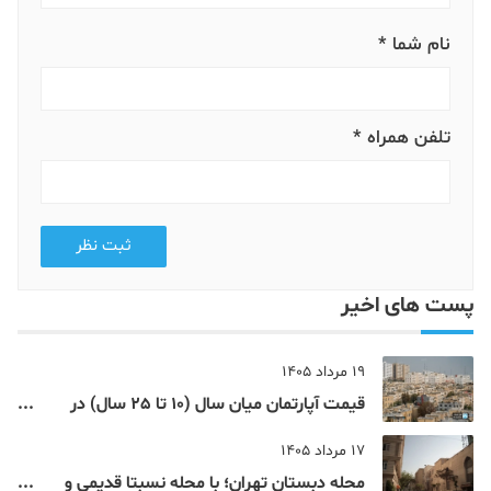
نام شما *
تلفن همراه *
ثبت نظر
پست های اخیر
19 مرداد 1405
قیمت آپارتمان میان سال (10 تا 25 سال) در
مناطق 9 تا 12 تهران
17 مرداد 1405
محله دبستان تهران؛ با محله نسبتا قدیمی و