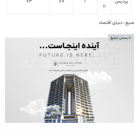
پردیس
1
87
73
11
منیع: دنیای اقتصاد
بستن تبلیغ