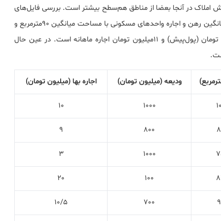
ش املاک در آنجا بعضا از مناطق هم‌سطح بیشتر است. بررسی فایل‌های
اجاره آپارتمان مسکونی در این چهار منطقه نشان می‌دهد، میانگین رهن و اجاره واحدهای مسکونی با مساحت میانگین ۹۰مترمربع و
همچنین عمر بنای ۵سال ساخت، در حال حاضر ۷۰۰میلیون تومان (پول‌پیش) و ۱۱میلیون تومان اجاره ماهانه است. در عین حال
ست.
ترمربع)
ودیعه (میلیون تومان)
اجاره بها (میلیون تومان)
10
1000
1
9
800
8
3
1000
7
20
100
8
10/5
700
9