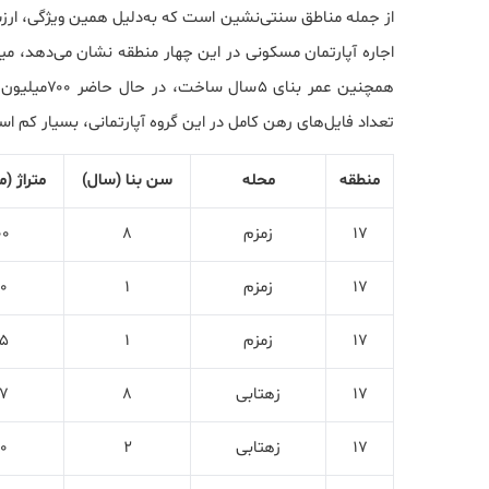
از جمله مناطق سنتی‌نشین است که به‌دلیل همین ویژگی، ارز
تعداد فایل‌های رهن کامل در این گروه آپارتمانی، بسیار کم ا
منطقه
محله
سن بنا (سال)
متراژ (م
17
زمزم
8
00
17
زمزم
1
0
17
زمزم
1
5
17
زهتابی
8
7
17
زهتابی
2
0