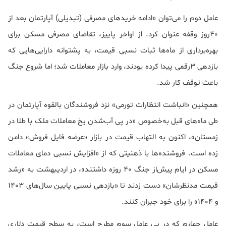
عامل دوم را می‌توان «ادامه خرید‌های مصرفی (تبدیلی) آپارتمان بعد از
40روز وقفه عنوان کرد. از اواخر پاییز، تقاضای مصرفی مسکن برای
بهره‌برداری از ماه‌ها ثبات نسبی قیمت، به پشتوانه دارایی‌هایی که
بازدهی 3رقمی پیدا کرده بودند، وارد بازار معاملات شد؛ اما شروع جنگ
باعث توقف کار شد.
همچنین «انباشت انتظارات تورمی» نزد فروشندگان بالقوه آپارتمان در
طی ماه‌های قبل به‌خصوص «در پی آب‌شدن یخ معاملات ملک با طلا در
زمستان»، اکنون به التهاب قیمت در بازار «عرضه فایل فروش» دامن
زده است. فروشنده‌ها با ذهنیتی که از «افزایش نسبی دمای معاملات
مسکن در ایام پیش‌از جنگ 40 روزه داشتند»، در اردیبهشت به «رشد
قیمت مدنظرشان» دست زدند تا «بازدهی نسبی پایین سال‌های 1403
و 1404» را برای خود جبران کنند.
عامل چهارم که در پی عامل سوم مطرح است، به سطح قیمت دلاری