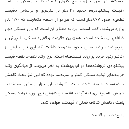
نیست». در عین حال، سطح کنونی قیمت دلاری مسکن براساس
«قیمت پیشنهادی»، حدود 1111دلار در مترمربع و براساس «قیمت
قطعی» حدود 877دلار است که هر دو از «سطح متعارف» که 1170 دلار
برآورد می‌شود، کمتر است. این به معنای آن است که بازار مسکن دچار
اضافه‌پرش نشده است. همچنین «قیمت واقعی» مسکن تا پیش از
اردیبهشت،‌ رشد منفی حدود 10درصد داشت که این نیز علامتی از
«تاثیر رکود خرید بر روند قیمت‌ها» است. نرخ رشد نقطه‌به‌نقطه قیمت
پیشنهادی فروشنده‌ها در اردیبهشت به نظر می‌رسد از میانگین رشد
هزینه‌های تولید مسکن کمتر یا سربه‌سر بوده که این نیز باعث کاهش
حاشیه‌سود عرضه شده است. کارشناسان بازار مسکن معتقدند،
کاهش نااطمینانی‌ها به آینده اقتصاد و کاهش نرخ تورم تولید مسکن
باعث «کاهش شکاف فعلی 2 قیمت» خواهد شد.
منبع: دنیای اقتصاد