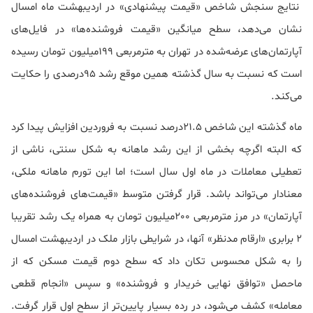
نتایج سنجش شاخص «قیمت پیشنهادی» در اردیبهشت ماه امسال
نشان می‌دهد، سطح میانگین «قیمت فروشنده‌ها» در فایل‌های
آپارتمان‌های عرضه‌شده در تهران به مترمربعی 199‌میلیون تومان رسیده
است که نسبت به سال گذشته همین موقع رشد 95درصدی را حکایت
می‌کند.
ماه گذشته این شاخص 21.5درصد نسبت به فروردین افزایش پیدا کرد
که البته اگرچه بخشی از این رشد ماهانه به شکل سنتی، ناشی از
تعطیلی معاملات در ماه اول سال است؛ اما این تورم ماهانه ملکی،
معنادار می‌تواند باشد. قرار گرفتن متوسط «قیمت‌های فروشنده‌های
آپارتمان» در مرز مترمربعی 200‌میلیون تومان به همراه یک رشد تقریبا
2 برابری «ارقام مدنظر» آنها، در شرایطی بازار ملک در اردیبهشت امسال
را به شکل محسوس تکان داد که سطح دوم قیمت مسکن که از
ماحصل «توافق نهایی خریدار و فروشنده» و سپس «انجام قطعی
معامله» کشف می‌شود، در رده بسیار پایین‌تر از سطح اول قرار گرفت.