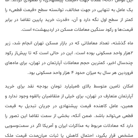
این عوامل 6گانه، عمدتا جهت «قیمت پیشنهادی» را صعودی کردند. اما
یک عامل به تنهایی در جهت مخالف، توانسته سطح «قیمت قطعی» را
کمتر از سطح اول نگه دارد و آن، «قدرت خرید پایین تقاضا در برابر
قیمت‌ها و رکود سنگین معاملات مسکن در اردیبهشت» است.
ماه گذشته، تعداد معاملاتی که در بازار مسکن تهران انجام شد، زیر
2هزار واحد مسکونی بوده است. این در حالی است که تا پیش‌از رکود
چندسال اخیر، کمترین حجم معاملات آپارتمان در تهران،‌ برای ماه‌های
فروردین هر سال به میزان حدود 4 هزار واحد مسکونی بود.
امکان تامین متوسط بالای 5‌میلیارد تومان بودجه نقد برای خرید
آپارتمان متعارف در تهران، برای خیلی از متقاضیان بالقوه وجود ندارد و
همین، عامل کاهنده قیمت پیشنهادی در جریان تبدیل به قیمت
قطعی می‌تواند باشد. ضمن آنکه، بخشی از سمت تقاضا این تصور را
دارد که معادلات مربوط به مذاکرات ایران و آمریکا اگر در سمت‌وسویی
مشخص قرار بگیرد، احتمال کاهش یا ثبات میان‌مدت قیمت ملک