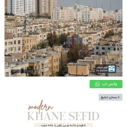
دکوراسیون
صنعت ساختمان
محله گردی
معماری
ملکی
همایش و نمایشگاه
واتس اپ
بستن تبلیغ