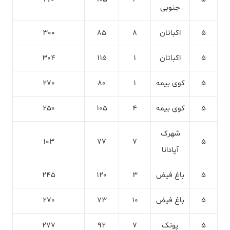
جنوبی
5
اکباتان
8
85
300
5
اکباتان
1
115
304
5
کوی بیمه
1
80
270
5
کوی بیمه
4
105
250
شهرک
103
77
7
5
آپادانا
5
باغ فیض
3
120
245
5
باغ فیض
10
73
270
5
پونک
7
92
277