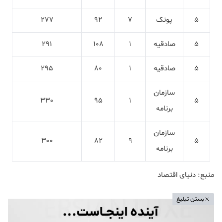
5
پونک
7
92
277
5
صادقیه
1
108
291
5
صادقیه
1
80
295
سازمان
330
95
1
5
برنامه
سازمان
300
82
9
5
برنامه
منبع: دنیای اقتصاد
بستن تبلیغ