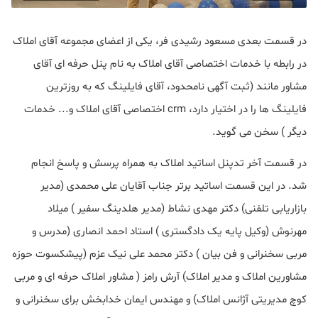
در قسمت بعدی مسعود رشیدی فر، یکی از اعضای مجموعه آقای املاک
در رابطه با خدمات اختصاصی آقای املاک به نام پنل حرفه ای آقای
مشاور مانند (ثبت آگهی نامحدود، آقای فایلینگ که به روزترین
فایلینگ ها را در اختیار دارد، crm اختصاصی آقای املاک و... خدمات
دیگر ) سخن می گوید.
در قسمت آخر تدپنل اساتید املاک به همراه پرسش و پاسخ انجام
شد. در این قسمت اساتید برتر جناب آقایان علی محمدی (مدیر
بازاریابی تلفنی) دکتر مهدی نشاط (مدیر هلدینگ سفیر ) میلاد
مهرنوش (وکیل پایه یک دادگستری ) استاد احمد انصاری (مدرس و
مربی سخنرانی و فن بیان ) دکتر محمد علی نیک عزم (پیشکسوت حوزه
مشاورین املاک و مدیر املاک) آرش رامز ( مشاور املاک حرفه ای و مربی
کوچ مدیریتی آژانس املاک) و مهندس ایمان خدابخش برای سخنرانی و