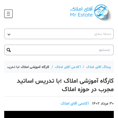
وبلاگ
دسته بندی
آقای مشاور املاک
آموزش املاک
دکوراسیون
آکادمی آقای املاک
محله گردی
آموزش املاک
حقوقی
آکادمی
آموزش پلتفرم آقای املاک
وبلاگ آقای املاک
/
آکادمی آقای املاک
/
کارگاه آموزشی املاک ؛با تدریس اس
ورود
اخبار مسکن
کارگاه آموزشی املاک ؛با تدریس اساتید
تحلیل مسکن
مجرب در حوزه املاک
حقوقی
30 مرداد 1402
آکادمی آقای املاک
دانستنی